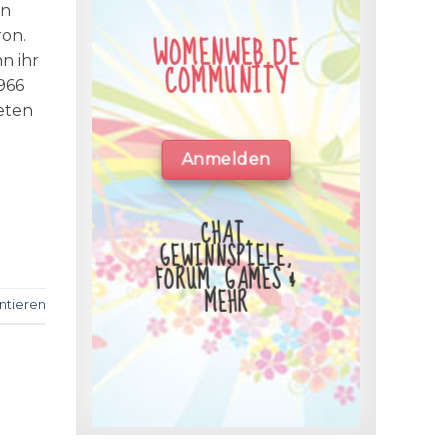
en
ron.
WOMENWEB.DE
n ihr
COMMUNITY
966
eten
Anmelden
CHAT,
GEWINNSPIELE,
FORUM, GAMES &
MEHR
tieren