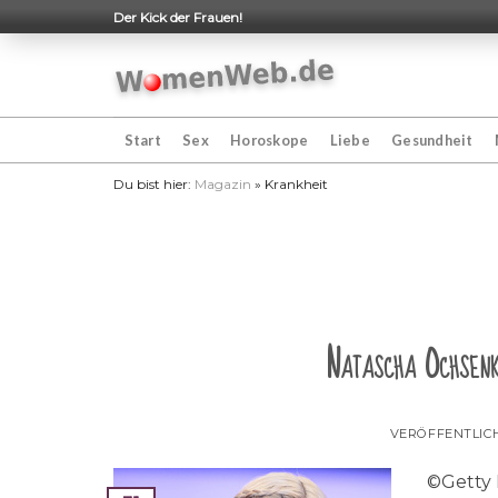
Skip
Der Kick der Frauen!
to
content
Start
Sex
Horoskope
Liebe
Gesundheit
Du bist hier:
Magazin
»
Krankheit
Natascha Ochsenk
VERÖFFENTLIC
©Getty I