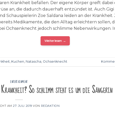
aren Krankheit befallen. Der eigene Körper greift dabei 
rüse an, die dadurch dauerhaft entzündet ist. Auch Gigi
nd Schauspielerin Zoe Saldana leiden an der Krankheit.
bereits Medikamente, die den Alltag erleichtern sollen, d
bei Ochsenknecht jedoch schlimme Nebenwirkungen. I
Weiterlesen
→
nkheit
,
Kuchen
,
Natascha
,
Ochsenknecht
Kommen
ENTERTAINMENT
 Krankheit? So schlimm steht es um die Sängerin
ICHT AM
27. JULI 2019
VON
REDAKTION