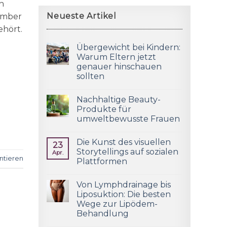
ch
Neueste Artikel
tember
ehört.
Übergewicht bei Kindern:
Warum Eltern jetzt
genauer hinschauen
sollten
Nachhaltige Beauty-
Produkte für
umweltbewusste Frauen
Die Kunst des visuellen
23
Storytellings auf sozialen
Apr.
tieren
Plattformen
Von Lymphdrainage bis
Liposuktion: Die besten
Wege zur Lipödem-
Behandlung