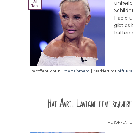
31
unheilb
Jan.
Schildd
Hadid u
gibt es 
hatten 
Veröffentlicht in
Entertainment
|
Markiert mit
hilft
,
Kra
Hat Avril Lavigne eine schwere
VERÖFFENTL