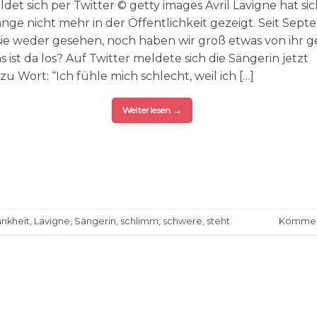
ldet sich per Twitter © getty images Avril Lavigne hat si
ange nicht mehr in der Öffentlichkeit gezeigt. Seit Sep
ie weder gesehen, noch haben wir groß etwas von ihr g
 ist da los? Auf Twitter meldete sich die Sängerin jetzt
zu Wort: “Ich fühle mich schlecht, weil ich […]
Weiterlesen
→
ankheit
,
Lavigne
,
Sängerin
,
schlimm
,
schwere
,
steht
Kommen