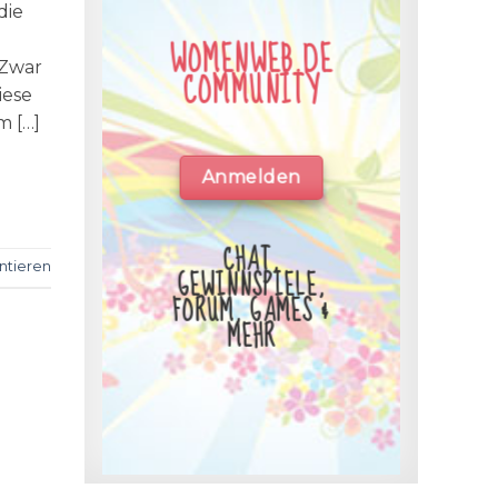
die
WOMENWEB.DE
 Zwar
COMMUNITY
iese
m […]
Anmelden
CHAT,
tieren
GEWINNSPIELE,
FORUM, GAMES &
MEHR