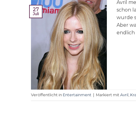
Avril me
27
schon l
Juli
wurde s
Aber was
endlich 
Veröffentlicht in
Entertainment
|
Markiert mit
Avril
,
Kr