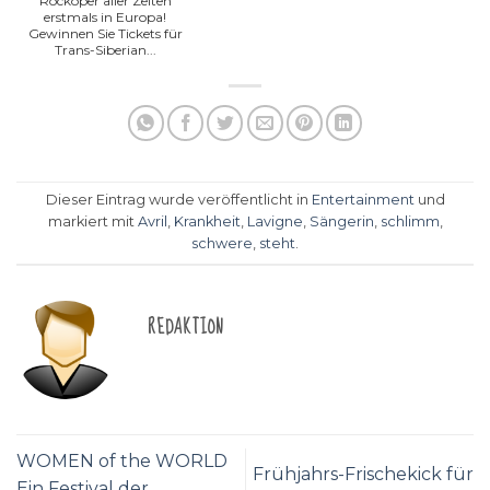
Rockoper aller Zeiten
erstmals in Europa!
Gewinnen Sie Tickets für
Trans-Siberian...
Dieser Eintrag wurde veröffentlicht in
Entertainment
und
markiert mit
Avril
,
Krankheit
,
Lavigne
,
Sängerin
,
schlimm
,
schwere
,
steht
.
REDAKTION
WOMEN of the WORLD
Frühjahrs-Frischekick für
Ein Festival der