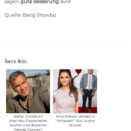
sagen:
gute Besserung
Avril!
Quelle: Bang Showbiz
Ähnliche Artikel:
Stefan Gwildis im
Nina Dobrev verliebt in
Interview Passionierter
"Whiplash"-Star Austin
Soulfan und deutscher
Stowell
George Clooney?