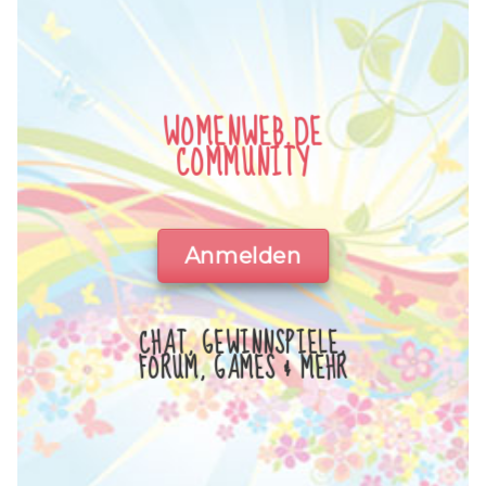
WOMENWEB.DE
COMMUNITY
Anmelden
CHAT, GEWINNSPIELE,
FORUM, GAMES & MEHR