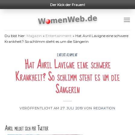
Skip
Der Kick der Frauen!
to
content
Du bist hier:
Magazin
»
Entertainment
»
Hat Avril Lavigne eine schwere
Krankheit? So schlimm steht es um die Sängerin
ENTERTAINMENT
Hat Avril Lavigne eine schwere
Krankheit? So schlimm steht es um die
Sängerin
VERÖFFENTLICHT AM
27. JULI 2019
VON
REDAKTION
Avril meldet sich per Twitter