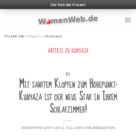
Skip
Der Kick der Frauen!
to
content
Du bist hier:
Magazin
»
Kunyaza
ARTIKEL ZU
KUNYAZA
SEX
Mit sanftem Klopfen zum Höhepunkt:
Kunyaza ist der neue Star in Ihrem
Schlafzimmer!
VERÖFFENTLICHT AM
2. JULI 2019
VON
REDAKTION