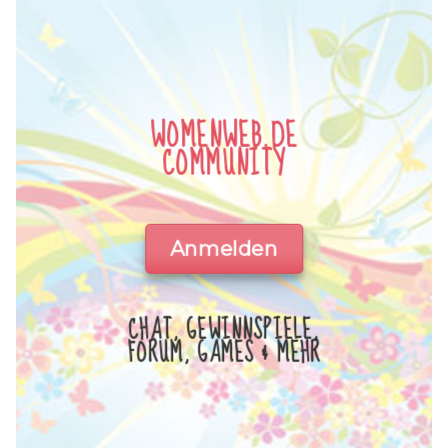
WOMENWEB.DE
COMMUNITY
Anmelden
CHAT, GEWINNSPIELE,
FORUM, GAMES & MEHR