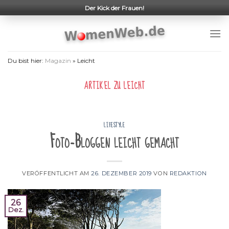
Skip
Der Kick der Frauen!
to
content
Du bist hier:
Magazin
»
Leicht
ARTIKEL ZU
LEICHT
LIFESTYLE
Foto-Bloggen leicht gemacht
VERÖFFENTLICHT AM
26. DEZEMBER 2019
VON
REDAKTION
26
Dez.