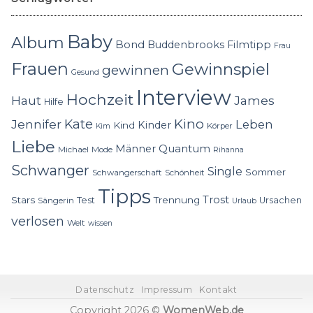
Baby
Album
Bond
Buddenbrooks
Filmtipp
Frau
Frauen
Gewinnspiel
gewinnen
Gesund
Interview
Hochzeit
Haut
James
Hilfe
Kino
Jennifer
Kate
Leben
Kinder
Kind
Körper
Kim
Liebe
Quantum
Männer
Michael
Mode
Rihanna
Schwanger
Single
Sommer
Schwangerschaft
Schönheit
Tipps
Trost
Stars
Trennung
Test
Ursachen
Sängerin
Urlaub
verlosen
Welt
wissen
Datenschutz
Impressum
Kontakt
Copyright 2026 ©
WomenWeb.de