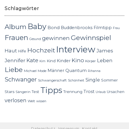
Schlagwörter
Baby
Album
Bond
Buddenbrooks
Filmtipp
Frau
Frauen
Gewinnspiel
gewinnen
Gesund
Interview
Hochzeit
Haut
James
Hilfe
Kino
Jennifer
Kate
Leben
Kinder
Kind
Körper
Kim
Liebe
Quantum
Männer
Michael
Mode
Rihanna
Schwanger
Single
Sommer
Schwangerschaft
Schönheit
Tipps
Trost
Stars
Trennung
Test
Ursachen
Sängerin
Urlaub
verlosen
Welt
wissen
Datenschutz
Impressum
Kontakt