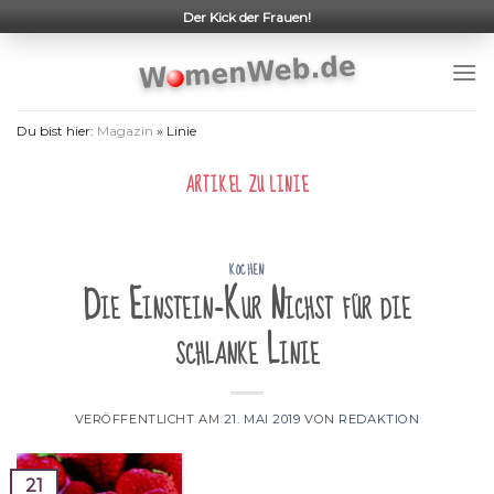
Skip
Der Kick der Frauen!
to
content
Du bist hier:
Magazin
»
Linie
ARTIKEL ZU
LINIE
KOCHEN
Die Einstein-Kur Nichst für die
schlanke Linie
VERÖFFENTLICHT AM
21. MAI 2019
VON
REDAKTION
21