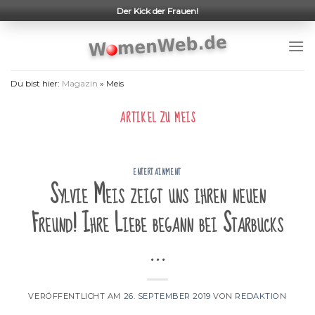
Skip
Der Kick der Frauen!
to
content
Du bist hier:
Magazin
»
Meis
ARTIKEL ZU
MEIS
ENTERTAINMENT
Sylvie Meis zeigt uns ihren neuen
Freund! Ihre Liebe begann bei Starbucks
…
VERÖFFENTLICHT AM
26. SEPTEMBER 2019
VON
REDAKTION