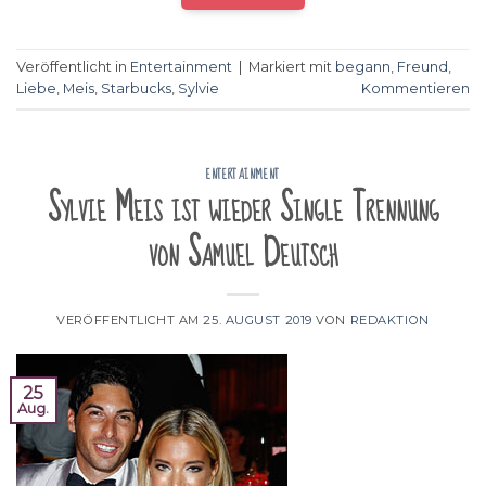
Veröffentlicht in
Entertainment
|
Markiert mit
begann
,
Freund
,
Liebe
,
Meis
,
Starbucks
,
Sylvie
Kommentieren
ENTERTAINMENT
Sylvie Meis ist wieder Single Trennung
von Samuel Deutsch
VERÖFFENTLICHT AM
25. AUGUST 2019
VON
REDAKTION
25
Aug.