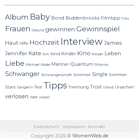
Baby
Album
Bond
Buddenbrooks
Filmtipp
Frau
Frauen
Gewinnspiel
gewinnen
Gesund
Interview
Hochzeit
Haut
James
Hilfe
Kino
Jennifer
Kate
Leben
Kinder
Kind
Körper
Kim
Liebe
Quantum
Männer
Michael
Mode
Rihanna
Schwanger
Single
Sommer
Schwangerschaft
Schönheit
Tipps
Trost
Stars
Trennung
Test
Ursachen
Sängerin
Urlaub
verlosen
Welt
wissen
Datenschutz
Impressum
Kontakt
Copyright 2026 ©
WomenWeb.de