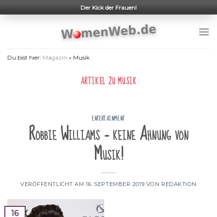
Skip
Der Kick der Frauen!
to
content
Du bist hier:
Magazin
»
Musik
ARTIKEL ZU
MUSIK
ENTERTAINMENT
Robbie Williams – keine Ahnung von
Musik!
VERÖFFENTLICHT AM
16. SEPTEMBER 2019
VON
REDAKTION
16