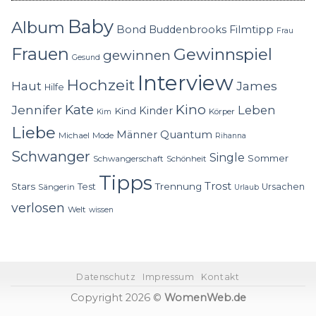
Baby
Album
Bond
Buddenbrooks
Filmtipp
Frau
Frauen
Gewinnspiel
gewinnen
Gesund
Interview
Hochzeit
Haut
James
Hilfe
Kino
Jennifer
Kate
Leben
Kinder
Kind
Körper
Kim
Liebe
Quantum
Männer
Michael
Mode
Rihanna
Schwanger
Single
Sommer
Schwangerschaft
Schönheit
Tipps
Trost
Stars
Trennung
Test
Ursachen
Sängerin
Urlaub
verlosen
Welt
wissen
Datenschutz
Impressum
Kontakt
Copyright 2026 ©
WomenWeb.de