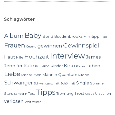
Schlagwörter
Baby
Album
Bond
Buddenbrooks
Filmtipp
Frau
Frauen
Gewinnspiel
gewinnen
Gesund
Interview
Hochzeit
Haut
James
Hilfe
Kino
Jennifer
Kate
Leben
Kinder
Kind
Körper
Kim
Liebe
Quantum
Männer
Michael
Mode
Rihanna
Schwanger
Single
Sommer
Schwangerschaft
Schönheit
Tipps
Trost
Stars
Trennung
Test
Ursachen
Sängerin
Urlaub
verlosen
Welt
wissen