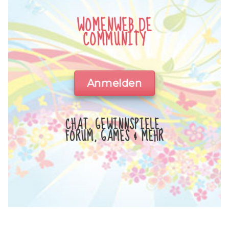
WOMENWEB.DE
COMMUNITY
Anmelden
CHAT, GEWINNSPIELE,
FORUM, GAMES & MEHR