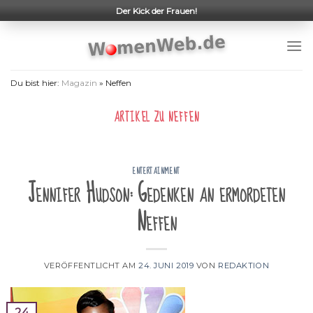
Skip
Der Kick der Frauen!
to
content
Du bist hier:
Magazin
»
Neffen
ARTIKEL ZU
NEFFEN
ENTERTAINMENT
Jennifer Hudson: Gedenken an ermordeten
Neffen
VERÖFFENTLICHT AM
24. JUNI 2019
VON
REDAKTION
24