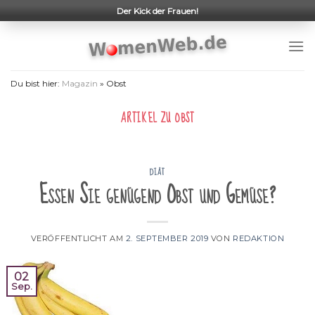
Skip
Der Kick der Frauen!
to
content
Du bist hier:
Magazin
»
Obst
ARTIKEL ZU
OBST
DIÄT
Essen Sie genügend Obst und Gemüse?
VERÖFFENTLICHT AM
2. SEPTEMBER 2019
VON
REDAKTION
02
Sep.