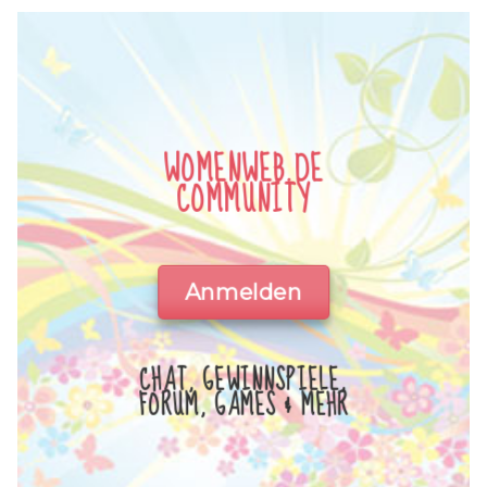
WOMENWEB.DE
COMMUNITY
Anmelden
CHAT, GEWINNSPIELE,
FORUM, GAMES & MEHR