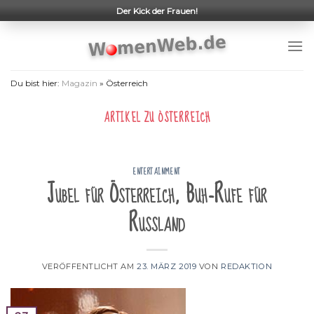
Skip
Der Kick der Frauen!
to
content
Du bist hier:
Magazin
»
Österreich
ARTIKEL ZU
ÖSTERREICH
ENTERTAINMENT
Jubel für Österreich, Buh-Rufe für
Russland
VERÖFFENTLICHT AM
23. MÄRZ 2019
VON
REDAKTION