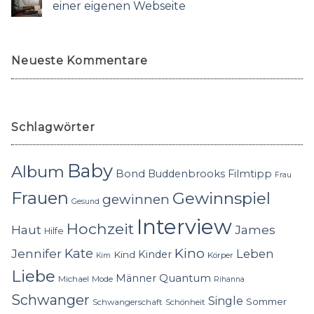
einer eigenen Webseite
Neueste Kommentare
Schlagwörter
Baby
Album
Bond
Buddenbrooks
Filmtipp
Frau
Frauen
Gewinnspiel
gewinnen
Gesund
Interview
Hochzeit
Haut
James
Hilfe
Kino
Jennifer
Kate
Leben
Kinder
Kind
Körper
Kim
Liebe
Quantum
Männer
Michael
Mode
Rihanna
Schwanger
Single
Sommer
Schwangerschaft
Schönheit