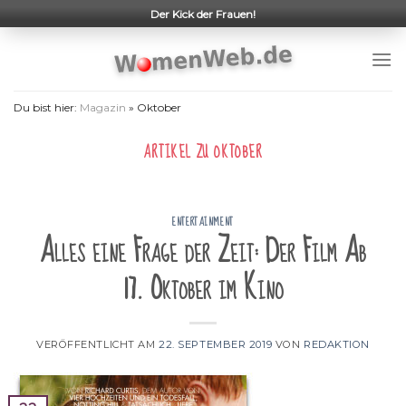
Skip
Der Kick der Frauen!
to
content
Du bist hier:
Magazin
»
Oktober
ARTIKEL ZU
OKTOBER
ENTERTAINMENT
Alles eine Frage der Zeit: Der Film Ab
17. Oktober im Kino
VERÖFFENTLICHT AM
22. SEPTEMBER 2019
VON
REDAKTION