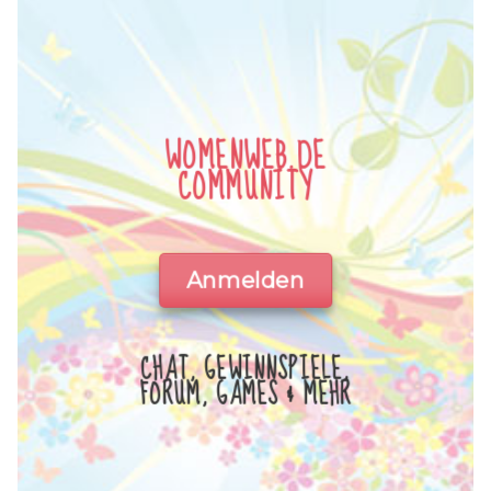
WOMENWEB.DE
COMMUNITY
Anmelden
CHAT, GEWINNSPIELE,
FORUM, GAMES & MEHR