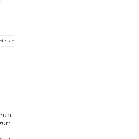
…]
tieren
üllt.
h zum
Tobak