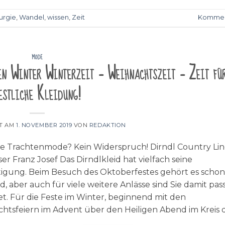
urgie
,
Wandel
,
wissen
,
Zeit
Kommen
MODE
en Winter Winterzeit – Weihnachtszeit – Zeit fü
estliche Kleidung!
HT AM
1. NOVEMBER 2019
VON
REDAKTION
e Trachtenmode? Kein Widerspruch! Dirndl Country Li
er Franz Josef Das Dirndlkleid hat vielfach seine
igung. Beim Besuch des Oktoberfestes gehört es scho
d, aber auch für viele weitere Anlässe sind Sie damit pa
et. Für die Feste im Winter, beginnend mit den
htsfeiern im Advent über den Heiligen Abend im Kreis d