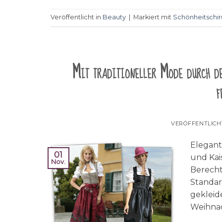
Veröffentlicht in
Beauty
|
Markiert mit
Schönheitschir
Mit traditioneller Mode durch d
f
VERÖFFENTLIC
Elegant
01
und Kais
Nov.
Berecht
Standar
gekleid
Weihnac