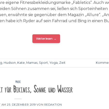
 ihre eigene Fitnessbekleidungsmarke „Fabletics“. Auch 
 beiden Söhnen zusammen sei, ließen sich Sporteinheiten
uen, erwähnte sie gegenüber dem Magazin „Allure“. „An
 habe ich Ryder auf sein Fahrrad und Bing in einen B
Weiterlesen
→
ug
,
Hudson
,
Kate
,
Mamas
,
Sport
,
Yoga
,
Zeit
Kommen
MODE
it für Bikinis, Sonne und Wasser
T AM
25. DEZEMBER 2019
VON
REDAKTION