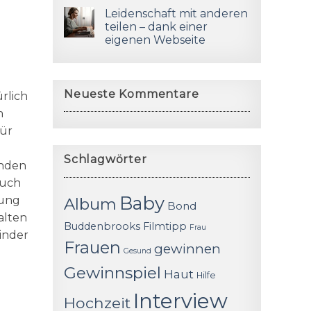
Leidenschaft mit anderen
teilen – dank einer
eigenen Webseite
Neueste Kommentare
rlich
h
für
Schlagwörter
inden
auch
Baby
bung
Album
Bond
alten
Buddenbrooks
Filmtipp
Frau
inder
Frauen
gewinnen
Gesund
Gewinnspiel
Haut
Hilfe
Interview
Hochzeit