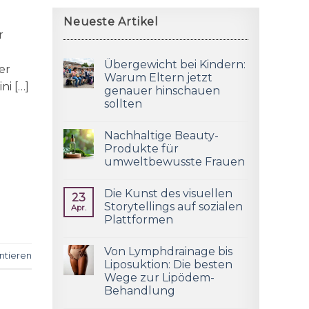
Neueste Artikel
r
Übergewicht bei Kindern:
er
Warum Eltern jetzt
ni […]
genauer hinschauen
sollten
Nachhaltige Beauty-
Produkte für
umweltbewusste Frauen
Die Kunst des visuellen
23
Storytellings auf sozialen
Apr.
Plattformen
Von Lymphdrainage bis
tieren
Liposuktion: Die besten
Wege zur Lipödem-
Behandlung