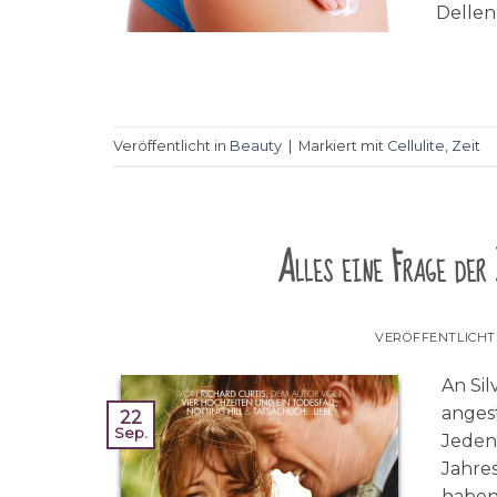
Dellen
Veröffentlicht in
Beauty
|
Markiert mit
Cellulite
,
Zeit
Alles eine Frage der 
VERÖFFENTLICH
An Sil
anges
22
Sep.
Jedenf
Jahres
haben,