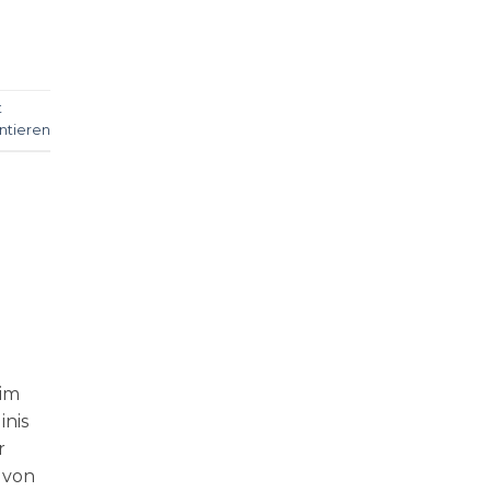
t
tieren
 im
inis
r
 von