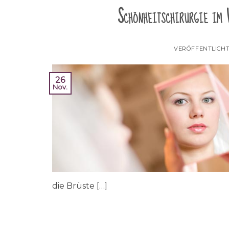
Schönheitschirurgie im 
VERÖFFENTLICH
26
Nov.
die Brüste […]