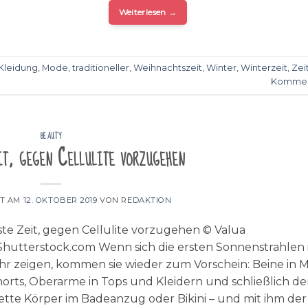
Weiterlesen
→
Kleidung
,
Mode
,
traditioneller
,
Weihnachtszeit
,
Winter
,
Winterzeit
,
Zei
Kommen
BEAUTY
t, gegen Cellulite vorzugehen
HT AM
12. OKTOBER 2019
VON
REDAKTION
ste Zeit, gegen Cellulite vorzugehen © Valua
/Shutterstock.com Wenn sich die ersten Sonnenstrahlen
hr zeigen, kommen sie wieder zum Vorschein: Beine in M
orts, Oberarme in Tops und Kleidern und schließlich de
tte Körper im Badeanzug oder Bikini – und mit ihm der