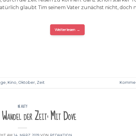
atürlich glaubt Tim seinem Vater zunächst nicht, doch 
Weiterlesen
→
age
,
Kino
,
Oktober
,
Zeit
Kommen
BEAUTY
 Wandel der Zeit: Mit Dove
CHT AM
14. MÄRZ 2019
VON
REDAKTION