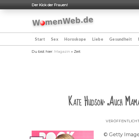
Skip
Der Kick der Frauen!
to
content
Start
Sex
Horoskope
Liebe
Gesundheit
Du bist hier:
Magazin
»
Zeit
Kate Hudson: „Auch Mama
VERÖFFENTLICH
© Getty Images