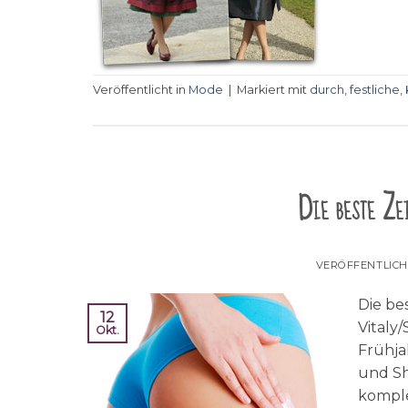
Veröffentlicht in
Mode
|
Markiert mit
durch
,
festliche
,
Die beste Zei
VERÖFFENTLIC
Die be
12
Vitaly
Okt.
Frühja
und Sh
komple