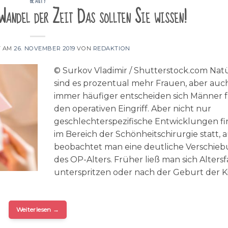
BEAUTY
Wandel der Zeit Das sollten Sie wissen!
T AM
26. NOVEMBER 2019
VON
REDAKTION
© Surkov Vladimir / Shutterstock.com Natü
sind es prozentual mehr Frauen, aber auc
immer häufiger entscheiden sich Männer 
den operativen Eingriff. Aber nicht nur
geschlechterspezifische Entwicklungen f
im Bereich der Schönheitschirurgie statt, 
beobachtet man eine deutliche Verschie
des OP-Alters. Früher ließ man sich Altersf
unterspritzen oder nach der Geburt der K
Weiterlesen
→