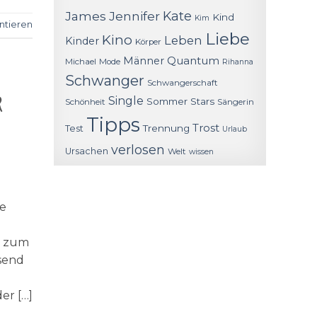
James
Jennifer
Kate
Kind
Kim
tieren
Liebe
Kino
Leben
Kinder
Körper
Quantum
Männer
Michael
Mode
Rihanna
Schwanger
Schwangerschaft
r
Single
Sommer
Stars
Schönheit
Sängerin
Tipps
Trost
Trennung
Test
Urlaub
verlosen
Ursachen
Welt
wissen
ne
n zum
ssend
er […]