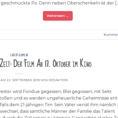
 geschmückte Po. Denn neben Oberschenkeln ist der [
Weiterlesen
→
Kommen
ENTERTAINMENT
Zeit: Der Film Ab 17. Oktober im Kino
T AM
22. SEPTEMBER 2019
VON
REDAKTION
vester wird Fondue gegessen, Blei gegossen, mit Sekt
toßen und es werden ungeheuerliche Geheimnisse enth
alls dem 21-jährigen Tim. Sein Vater verrät ihm nämlic
wechsel, dass sämtliche Männer der Familie das Talent
 durch die Zeit reisen zu können. Ganz schön starker 