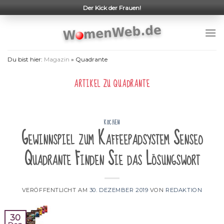
Skip
Der Kick der Frauen!
to
content
Du bist hier:
Magazin
»
Quadrante
ARTIKEL ZU
QUADRANTE
KOCHEN
Gewinnspiel zum Kaffeepadsystem Senseo
Quadrante Finden Sie das Lösungswort
VERÖFFENTLICHT AM
30. DEZEMBER 2019
VON
REDAKTION
30