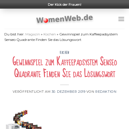
Skip
Der Kick der Frauen!
to
content
Du bist hier:
Magazin
»
Kochen
»
Gewinnspiel zum Kaffeepadsystem
Senseo Quadrante Finden Sie das Lösungswort
KOCHEN
Gewinnspiel zum Kaffeepadsystem Senseo
Quadrante Finden Sie das Lösungswort
VERÖFFENTLICHT AM
30. DEZEMBER 2019
VON
REDAKTION