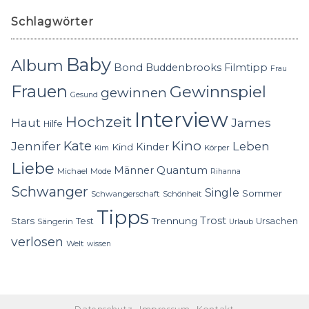
Schlagwörter
Baby
Album
Bond
Buddenbrooks
Filmtipp
Frau
Frauen
Gewinnspiel
gewinnen
Gesund
Interview
Hochzeit
Haut
James
Hilfe
Kino
Jennifer
Kate
Leben
Kinder
Kind
Körper
Kim
Liebe
Quantum
Männer
Michael
Mode
Rihanna
Schwanger
Single
Sommer
Schwangerschaft
Schönheit
Tipps
Trost
Stars
Trennung
Test
Ursachen
Sängerin
Urlaub
verlosen
Welt
wissen