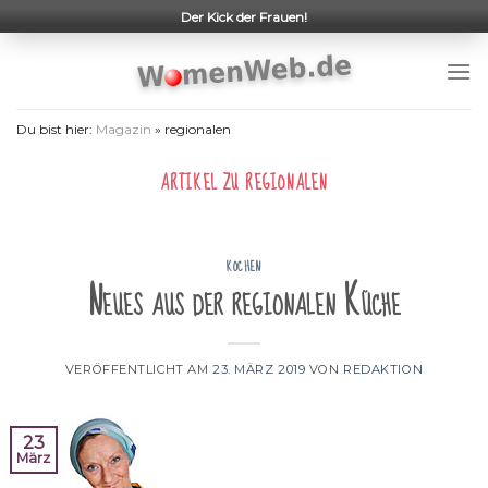
Skip
Der Kick der Frauen!
to
content
Du bist hier:
Magazin
»
regionalen
ARTIKEL ZU
REGIONALEN
KOCHEN
Neues aus der regionalen Küche
VERÖFFENTLICHT AM
23. MÄRZ 2019
VON
REDAKTION
23
März