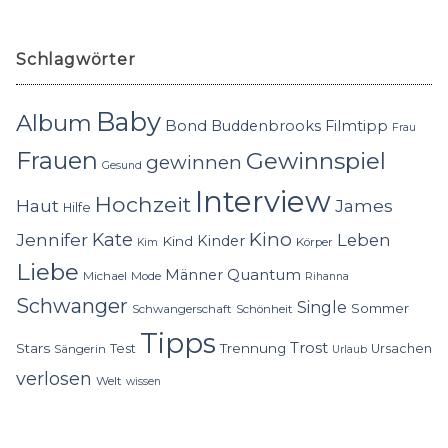
Schlagwörter
Baby
Album
Bond
Buddenbrooks
Filmtipp
Frau
Frauen
Gewinnspiel
gewinnen
Gesund
Interview
Hochzeit
Haut
James
Hilfe
Kino
Jennifer
Kate
Leben
Kinder
Kind
Körper
Kim
Liebe
Quantum
Männer
Michael
Mode
Rihanna
Schwanger
Single
Sommer
Schwangerschaft
Schönheit
Tipps
Trost
Stars
Trennung
Test
Ursachen
Sängerin
Urlaub
verlosen
Welt
wissen