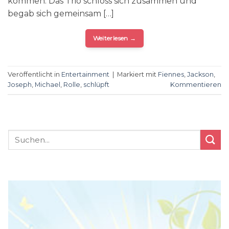
kommen. Das Trio schloss sich zusammen und
begab sich gemeinsam […]
Weiterlesen
→
Veröffentlicht in
Entertainment
|
Markiert mit
Fiennes
,
Jackson
,
Joseph
,
Michael
,
Rolle
,
schlüpft
Kommentieren