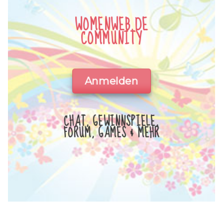
WOMENWEB.DE
COMMUNITY
Anmelden
CHAT, GEWINNSPIELE,
FORUM, GAMES & MEHR