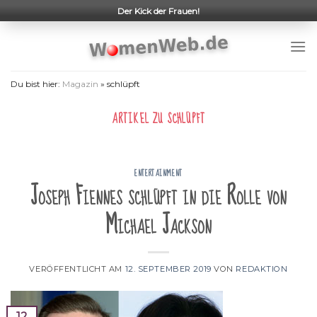
Skip
Der Kick der Frauen!
to
content
Du bist hier:
Magazin
»
schlüpft
ARTIKEL ZU
SCHLÜPFT
ENTERTAINMENT
Joseph Fiennes schlüpft in die Rolle von
Michael Jackson
VERÖFFENTLICHT AM
12. SEPTEMBER 2019
VON
REDAKTION
12