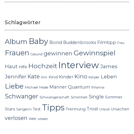
Schlagwörter
Baby
Album
Bond
Buddenbrooks
Filmtipp
Frau
Frauen
Gewinnspiel
gewinnen
Gesund
Interview
Hochzeit
Haut
James
Hilfe
Kino
Jennifer
Kate
Leben
Kinder
Kind
Körper
Kim
Liebe
Quantum
Männer
Michael
Mode
Rihanna
Schwanger
Single
Sommer
Schwangerschaft
Schönheit
Tipps
Trost
Stars
Trennung
Test
Ursachen
Sängerin
Urlaub
verlosen
Welt
wissen