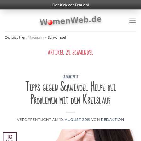
Skip
Der Kick der Frauen!
to
content
Du bist hier:
Magazin
»
Schwindel
ARTIKEL ZU
SCHWINDEL
GESUNDHEIT
Tipps gegen Schwindel Hilfe bei
Problemen mit dem Kreislauf
VERÖFFENTLICHT AM
10. AUGUST 2019
VON
REDAKTION
10