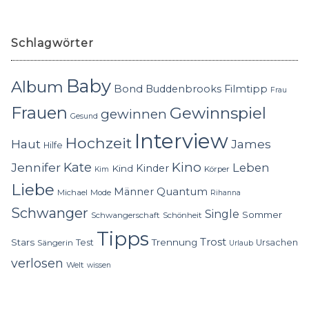
Schlagwörter
Baby
Album
Bond
Buddenbrooks
Filmtipp
Frau
Frauen
Gewinnspiel
gewinnen
Gesund
Interview
Hochzeit
Haut
James
Hilfe
Kino
Jennifer
Kate
Leben
Kinder
Kind
Körper
Kim
Liebe
Quantum
Männer
Michael
Mode
Rihanna
Schwanger
Single
Sommer
Schwangerschaft
Schönheit
Tipps
Trost
Stars
Trennung
Test
Ursachen
Sängerin
Urlaub
verlosen
Welt
wissen