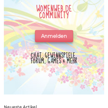
WOMENWEB.DE
COMMUNITY
Anmelden
CHAT, GEWINNSPIELE,
FORUM, GAMES & MEHR
Neueste Artikel