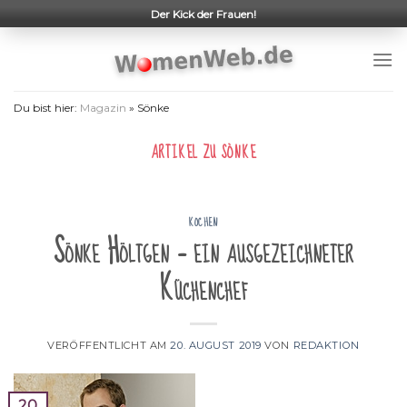
Skip
Der Kick der Frauen!
to
content
Du bist hier:
Magazin
»
Sönke
ARTIKEL ZU
SÖNKE
KOCHEN
Sönke Höltgen – ein ausgezeichneter
Küchenchef
VERÖFFENTLICHT AM
20. AUGUST 2019
VON
REDAKTION
20