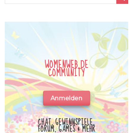
WOMENWEB.DE
COMMUNITY
Anmelden
CHAT, GEWINNSPIELE,
FORUM, GAMES & MEHR