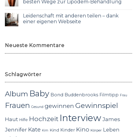
besten Wege zur Lipödem-Behandlung
Leidenschaft mit anderen teilen – dank
einer eigenen Webseite
Neueste Kommentare
Schlagwörter
Baby
Album
Bond
Buddenbrooks
Filmtipp
Frau
Frauen
Gewinnspiel
gewinnen
Gesund
Interview
Hochzeit
Haut
James
Hilfe
Kino
Jennifer
Kate
Leben
Kinder
Kind
Körper
Kim