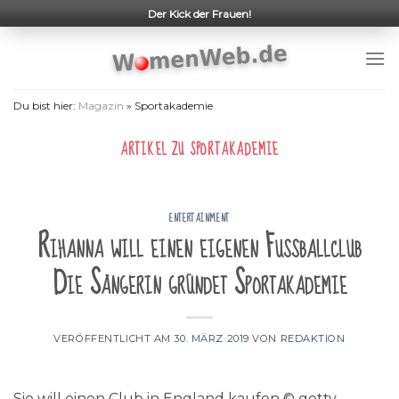
Skip
Der Kick der Frauen!
to
content
Du bist hier:
Magazin
»
Sportakademie
ARTIKEL ZU
SPORTAKADEMIE
ENTERTAINMENT
Rihanna will einen eigenen Fußballclub
Die Sängerin gründet Sportakademie
VERÖFFENTLICHT AM
30. MÄRZ 2019
VON
REDAKTION
Sie will einen Club in England kaufen © getty