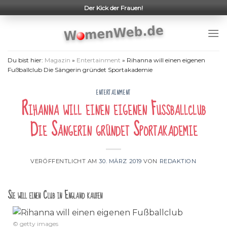
Skip
Der Kick der Frauen!
to
content
Du bist hier:
Magazin
»
Entertainment
»
Rihanna will einen eigenen
Fußballclub Die Sängerin gründet Sportakademie
ENTERTAINMENT
Rihanna will einen eigenen Fußballclub
Die Sängerin gründet Sportakademie
VERÖFFENTLICHT AM
30. MÄRZ 2019
VON
REDAKTION
Sie will einen Club in England kaufen
© getty images