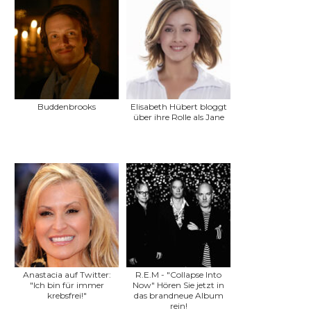
Buddenbrooks
Elisabeth Hübert bloggt
über ihre Rolle als Jane
Anastacia auf Twitter:
R.E.M - "Collapse Into
"Ich bin für immer
Now" Hören Sie jetzt in
krebsfrei!"
das brandneue Album
rein!