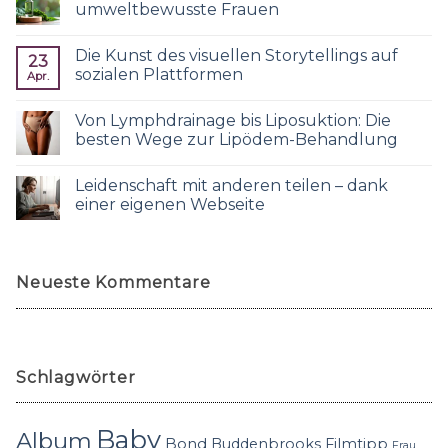
umweltbewusste Frauen
Die Kunst des visuellen Storytellings auf
23
sozialen Plattformen
Apr.
Von Lymphdrainage bis Liposuktion: Die
besten Wege zur Lipödem-Behandlung
Leidenschaft mit anderen teilen – dank
einer eigenen Webseite
Neueste Kommentare
Schlagwörter
Baby
Album
Bond
Buddenbrooks
Filmtipp
Frau