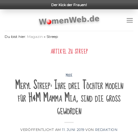
Skip
Der Kick der Frauen!
to
content
Du bist hier:
Magazin
»
Streep
ARTIKEL ZU
STREEP
MODE
Meryl Streep: Ihre drei Töchter modeln
für H&M Mamma Mia, sind die groß
geworden
VERÖFFENTLICHT AM
11. JUNI 2019
VON
REDAKTION