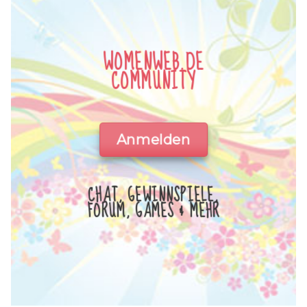
WOMENWEB.DE
COMMUNITY
Anmelden
CHAT, GEWINNSPIELE,
FORUM, GAMES & MEHR