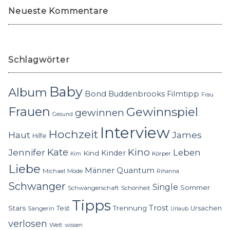
Neueste Kommentare
Schlagwörter
Baby
Album
Bond
Buddenbrooks
Filmtipp
Frau
Frauen
Gewinnspiel
gewinnen
Gesund
Interview
Hochzeit
Haut
James
Hilfe
Kino
Jennifer
Kate
Leben
Kinder
Kind
Körper
Kim
Liebe
Quantum
Männer
Michael
Mode
Rihanna
Schwanger
Single
Sommer
Schwangerschaft
Schönheit
Tipps
Trost
Stars
Trennung
Test
Ursachen
Sängerin
Urlaub
verlosen
Welt
wissen