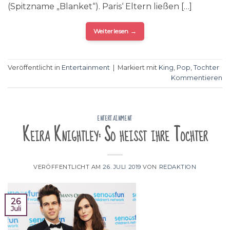
(Spitzname „Blanket“). Paris‘ Eltern ließen […]
Weiterlesen
→
Veröffentlicht in
Entertainment
|
Markiert mit
King
,
Pop
,
Tochter
Kommentieren
ENTERTAINMENT
Keira Knightley: So heißt ihre Tochter
VERÖFFENTLICHT AM
26. JULI 2019
VON
REDAKTION
26
Juli