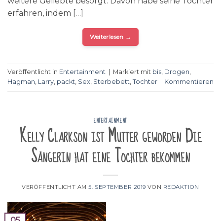
weitere Geliebte besorgt. Davon habe seine Tochter
erfahren, indem […]
Weiterlesen
→
Veröffentlicht in
Entertainment
|
Markiert mit
bis
,
Drogen
,
Hagman
,
Larry
,
packt
,
Sex
,
Sterbebett
,
Tochter
Kommentieren
ENTERTAINMENT
Kelly Clarkson ist Mutter geworden Die
Sängerin hat eine Tochter bekommen
VERÖFFENTLICHT AM
5. SEPTEMBER 2019
VON
REDAKTION
05