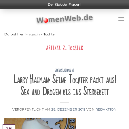
Skip
Der Kick der Frauen!
to
content
Du bist hier:
Magazin
»
Tochter
ARTIKEL ZU
TOCHTER
ENTERTAINMENT
Larry Hagman: Seine Tochter packt aus!
Sex und Drogen bis ins Sterbebett
VERÖFFENTLICHT AM
28. DEZEMBER 2019
VON
REDAKTION
28