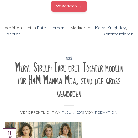
Weiterlesen
→
Veröffentlicht in
Entertainment
|
Markiert mit
Keira
,
Knightley
,
Tochter
Kommentieren
MODE
Meryl Streep: Ihre drei Töchter modeln
für H&M Mamma Mia, sind die groß
geworden
VERÖFFENTLICHT AM
11. JUNI 2019
VON
REDAKTION
11
Juni