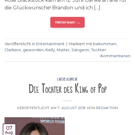
Rose Blackstock kam am 12. Juni! Danke an alle für
die Glückwünsche! Brandon und ich […]
Weiterlesen
→
Veröffentlicht in
Entertainment
|
Markiert mit
bekommen
,
Clarkson
,
geworden
,
Kelly
,
Mutter
,
Sängerin
,
Tochter
Kommentieren
ENTERTAINMENT
Die Tochter des King of Pop
VERÖFFENTLICHT AM
7. AUGUST 2019
VON
REDAKTION
07
Aug.