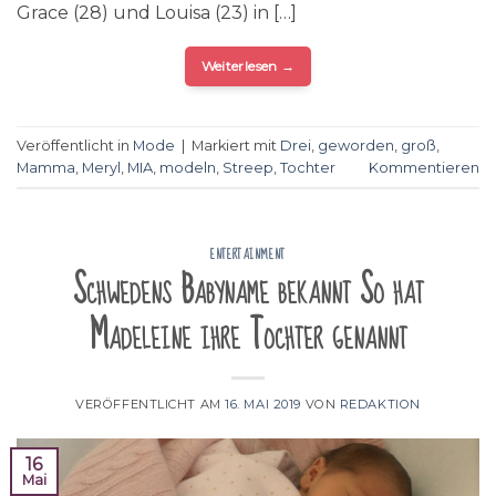
Grace (28) und Louisa (23) in […]
Weiterlesen
→
Veröffentlicht in
Mode
|
Markiert mit
Drei
,
geworden
,
groß
,
Mamma
,
Meryl
,
MIA
,
modeln
,
Streep
,
Tochter
Kommentieren
ENTERTAINMENT
Schwedens Babyname bekannt So hat
Madeleine ihre Tochter genannt
VERÖFFENTLICHT AM
16. MAI 2019
VON
REDAKTION
16
Mai