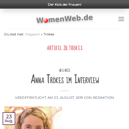
Skip
Der Kick der Frauen!
to
content
Du bist hier:
Magazin
»
Trökes
ARTIKEL ZU
TRÖKES
WELLNESS
Anna Trökes im Interview
VERÖFFENTLICHT AM
23. AUGUST 2019
VON
REDAKTION
23
Aug.