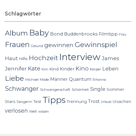
Schlagwörter
Baby
Album
Bond
Buddenbrooks
Filmtipp
Frau
Frauen
Gewinnspiel
gewinnen
Gesund
Interview
Hochzeit
Haut
James
Hilfe
Kino
Jennifer
Kate
Leben
Kinder
Kind
Körper
Kim
Liebe
Quantum
Männer
Michael
Mode
Rihanna
Schwanger
Single
Sommer
Schwangerschaft
Schönheit
Tipps
Trost
Stars
Trennung
Test
Ursachen
Sängerin
Urlaub
verlosen
Welt
wissen