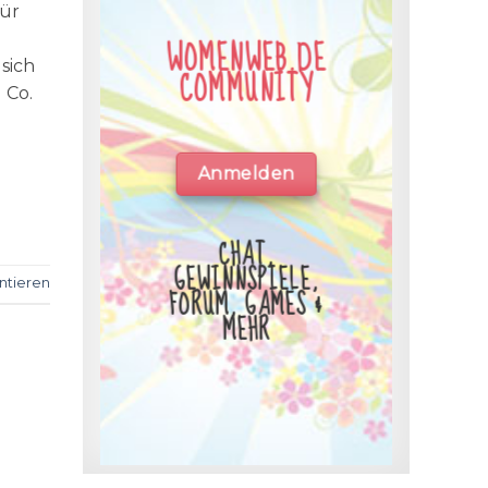
für
WOMENWEB.DE
sich
COMMUNITY
 Co.
Anmelden
CHAT,
GEWINNSPIELE,
tieren
FORUM, GAMES &
MEHR