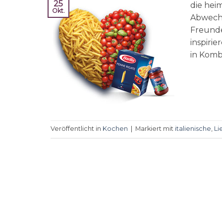
25
die hei
Okt.
Abwechs
Freunde
inspirie
in Kombi
Veröffentlicht in
Kochen
|
Markiert mit
italienische
,
Li