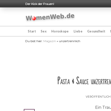
Skip
Der Kick der Frauen!
to
content
Start
Sex
Horoskope
Liebe
Gesundheit
Du bist hier:
Magazin
»
unzertrennlich
Pasta & Sauce unzertren
VERÖFFENTLIC
Ein Tra