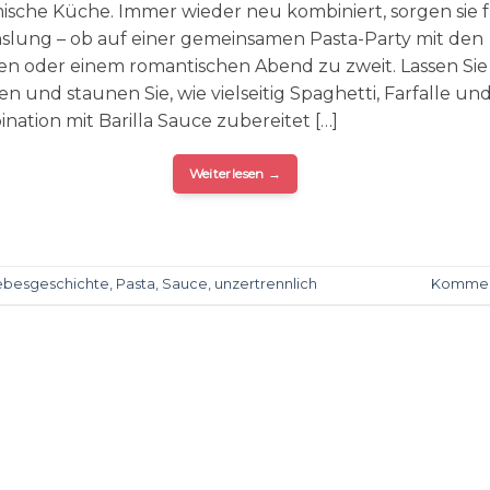
mische Küche. Immer wieder neu kombiniert, sorgen sie 
lung – ob auf einer gemeinsamen Pasta-Party mit den
n oder einem romantischen Abend zu zweit. Lassen Sie 
ren und staunen Sie, wie vielseitig Spaghetti, Farfalle und
nation mit Barilla Sauce zubereitet […]
Weiterlesen
→
ebesgeschichte
,
Pasta
,
Sauce
,
unzertrennlich
Kommen