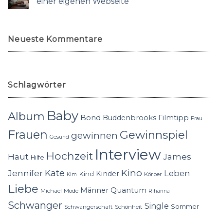
einer eigenen Webseite
Neueste Kommentare
Schlagwörter
Baby
Album
Bond
Buddenbrooks
Filmtipp
Frau
Frauen
Gewinnspiel
gewinnen
Gesund
Interview
Hochzeit
Haut
James
Hilfe
Kino
Jennifer
Kate
Leben
Kinder
Kind
Körper
Kim
Liebe
Quantum
Männer
Michael
Mode
Rihanna
Schwanger
Single
Sommer
Schwangerschaft
Schönheit