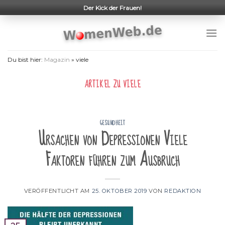
Skip
Der Kick der Frauen!
to
content
Du bist hier:
Magazin
»
viele
ARTIKEL ZU
VIELE
GESUNDHEIT
Ursachen von Depressionen Viele
Faktoren führen zum Ausbruch
VERÖFFENTLICHT AM
25. OKTOBER 2019
VON
REDAKTION