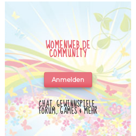
WOMENWEB.DE
COMMUNITY
Anmelden
CHAT, GEWINNSPIELE,
FORUM, GAMES & MEHR