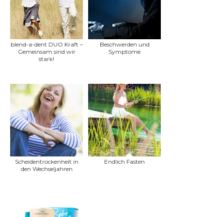
blend-a-dent DUO Kraft –
Beschwerden und
Gemeinsam sind wir
Symptome
stark!
Scheidentrockenheit in
Endlich Fasten
den Wechseljahren