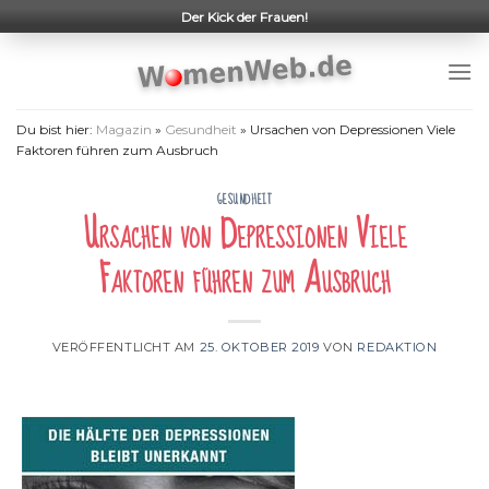
Skip
Der Kick der Frauen!
to
content
Du bist hier:
Magazin
»
Gesundheit
»
Ursachen von Depressionen Viele
Faktoren führen zum Ausbruch
GESUNDHEIT
Ursachen von Depressionen Viele
Faktoren führen zum Ausbruch
VERÖFFENTLICHT AM
25. OKTOBER 2019
VON
REDAKTION