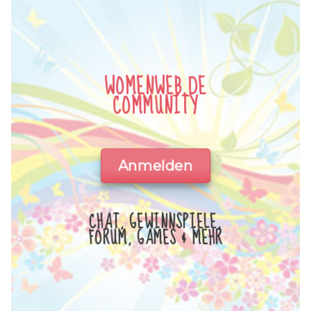
WOMENWEB.DE
COMMUNITY
Anmelden
CHAT, GEWINNSPIELE,
FORUM, GAMES & MEHR