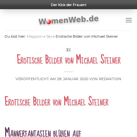
Skip
Der Kick der Frauen!
to
content
Du bist hier:
Magazin
»
Sex
»
Erotische Bilder von Michael Steiner
SEX
Erotische Bilder von Michael Steiner
VERÖFFENTLICHT AM
28. JANUAR 2020
VON
REDAKTION
Erotische Bilder von Michael Steiner
Männerfantasien blühen auf