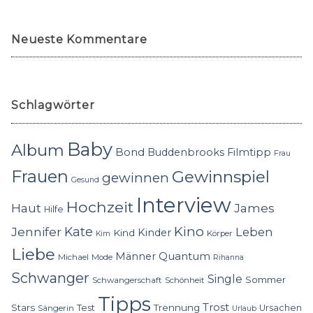
Neueste Kommentare
Schlagwörter
Baby
Album
Bond
Buddenbrooks
Filmtipp
Frau
Frauen
Gewinnspiel
gewinnen
Gesund
Interview
Hochzeit
Haut
James
Hilfe
Kino
Jennifer
Kate
Leben
Kinder
Kind
Körper
Kim
Liebe
Quantum
Männer
Michael
Mode
Rihanna
Schwanger
Single
Sommer
Schwangerschaft
Schönheit
Tipps
Trost
Stars
Trennung
Test
Ursachen
Sängerin
Urlaub