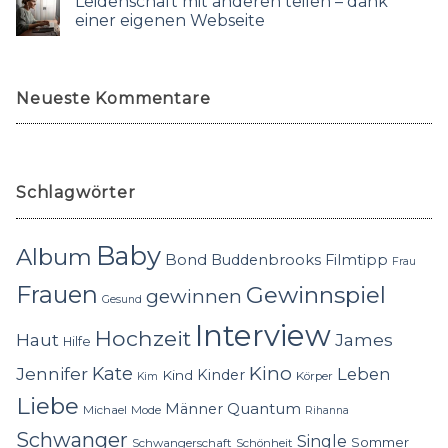
Leidenschaft mit anderen teilen – dank
einer eigenen Webseite
Neueste Kommentare
Schlagwörter
Baby
Album
Bond
Buddenbrooks
Filmtipp
Frau
Frauen
Gewinnspiel
gewinnen
Gesund
Interview
Hochzeit
Haut
James
Hilfe
Kino
Jennifer
Kate
Leben
Kinder
Kind
Körper
Kim
Liebe
Quantum
Männer
Michael
Mode
Rihanna
Schwanger
Single
Sommer
Schwangerschaft
Schönheit