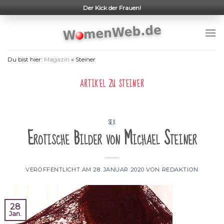
Skip
Der Kick der Frauen!
to
content
Du bist hier:
Magazin
»
Steiner
ARTIKEL ZU
STEINER
SEX
Erotische Bilder von Michael Steiner
VERÖFFENTLICHT AM
28. JANUAR 2020
VON
REDAKTION
28
Jan.