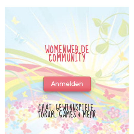
WOMENWEB.DE
COMMUNITY
Anmelden
CHAT, GEWINNSPIELE,
FORUM, GAMES & MEHR