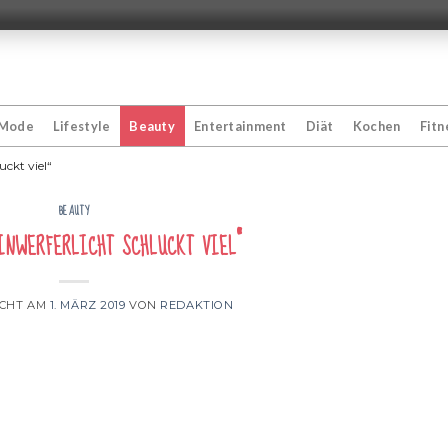
Mode
Lifestyle
Beauty
Entertainment
Diät
Kochen
Fitn
uckt viel“
BEAUTY
nwerferlicht schluckt viel“
ICHT AM
1. MÄRZ 2019
VON
REDAKTION