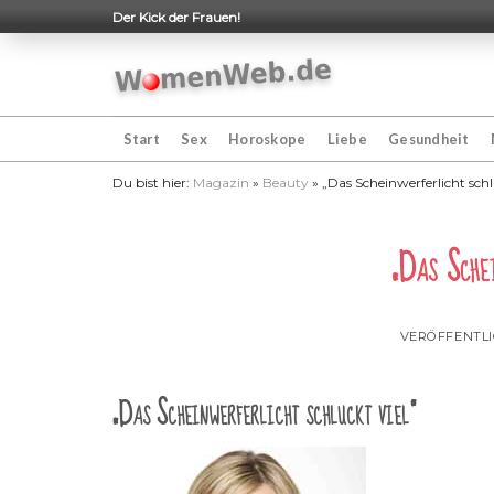
Skip
Der Kick der Frauen!
to
content
Start
Sex
Horoskope
Liebe
Gesundheit
Du bist hier:
Magazin
»
Beauty
»
„Das Scheinwerferlicht schl
„Das Schei
VERÖFFENTL
„Das Scheinwerferlicht schluckt viel“