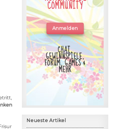
COMMUNITY
Anmelden
CHAT,
GEWINNSPIELE,
FORUM, GAMES &
MEHR
ritt,
inken
Neueste Artikel
Frisur