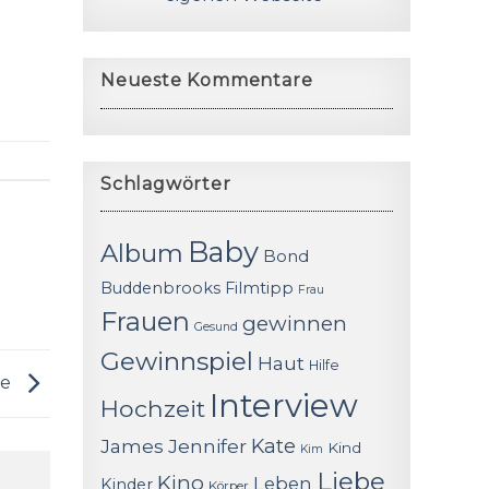
Neueste Kommentare
Schlagwörter
Baby
Album
Bond
Buddenbrooks
Filmtipp
Frau
Frauen
gewinnen
Gesund
Gewinnspiel
Haut
Hilfe
de
Interview
Hochzeit
James
Jennifer
Kate
Kind
Kim
Liebe
Kino
Leben
Kinder
Körper