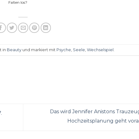
Falten los?
t in
Beauty
und markiert mit
Psyche
,
Seele
,
Wechselspiel
.
Das wird Jennifer Anistons Trauzeu
.
Hochzeitsplanung geht vor