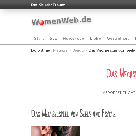
Skip
Der Kick der Frauen!
to
content
Start
Sex
Horoskope
Liebe
Gesundheit
Du bist hier:
Magazin
»
Beauty
»
Das Wechselspiel von Seele
Das Wechse
VERÖFFENTLICH
Das Wechselspiel von Seele und Psyche