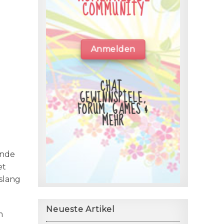
COMMUNITY
Anmelden
CHAT,
GEWINNSPIELE,
FORUM, GAMES &
MEHR
ende
et
slang
Neueste Artikel
m