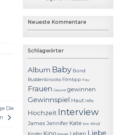
Neueste Kommentare
Schlagwörter
Baby
Album
Bond
Buddenbrooks
Filmtipp
Frau
Frauen
gewinnen
Gesund
Gewinnspiel
Haut
Hilfe
ge Die
Interview
Hochzeit
an
James
Jennifer
Kate
Kind
Kim
Liebe
Kino
Leben
Kinder
Körper