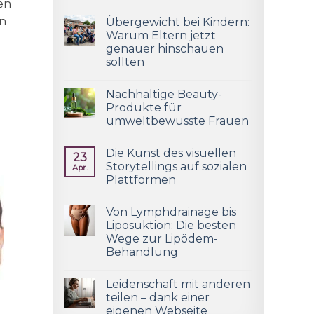
en
en
Übergewicht bei Kindern:
Warum Eltern jetzt
genauer hinschauen
sollten
Nachhaltige Beauty-
Produkte für
umweltbewusste Frauen
Die Kunst des visuellen
23
Storytellings auf sozialen
Apr.
Plattformen
Von Lymphdrainage bis
Liposuktion: Die besten
Wege zur Lipödem-
Behandlung
Leidenschaft mit anderen
teilen – dank einer
eigenen Webseite