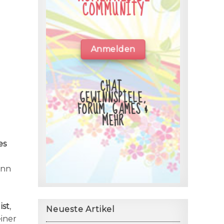
COMMUNITY
Anmelden
CHAT,
GEWINNSPIELE,
FORUM, GAMES &
MEHR
es
ann
ist
,
Neueste Artikel
iner