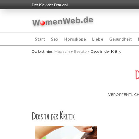
Skip
Der Kick der Frauen!
to
content
Start
Sex
Horoskope
Liebe
Gesundheit
Du bist hier:
Magazin
»
Beauty
»
Deos in der Kritik
D
VERÖFFENTLIC
Deos in der Kritik