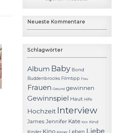
Neueste Kommentare
Schlagwörter
Baby
Album
Bond
Buddenbrooks
Filmtipp
Frau
Frauen
gewinnen
Gesund
Gewinnspiel
Haut
Hilfe
Interview
Hochzeit
James
Jennifer
Kate
Kind
Kim
Liebe
Kino
Leben
Kinder
Körper