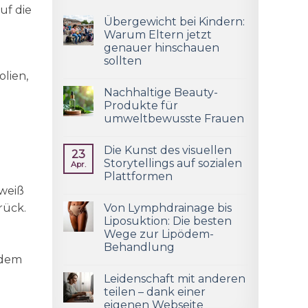
uf die
Übergewicht bei Kindern:
Warum Eltern jetzt
genauer hinschauen
sollten
lien,
Nachhaltige Beauty-
Produkte für
umweltbewusste Frauen
Die Kunst des visuellen
23
Storytellings auf sozialen
Apr.
Plattformen
hweiß
rück.
Von Lymphdrainage bis
Liposuktion: Die besten
Wege zur Lipödem-
Behandlung
 dem
Leidenschaft mit anderen
teilen – dank einer
eigenen Webseite