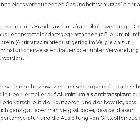
Sinne eines vorbeugenden Gesundheitsschutzes“ nicht a
ungnahme des Bundesinstituts für Risikobewertung: „Die
s Lebensmittelbedarfsgegenständen (z.B. Aluminiumfo
teln (Antitranspirantien) ist gering im Vergleich zur
um natürlicherweise enthalten oder unter Verwendung
t werden …“
, wir wollen nicht schwitzen und schon gar nicht nach Sc
 alle Deo-Hersteller auf
Aluminium als Antitranspirant
zu
rid verschließt die Hautporen und dies bewirkt, dass
lich ganz gut, aber man vergisst dabei, dass bei diesem
rpertemperatur und die Ausleitung von Giftstoffen aus