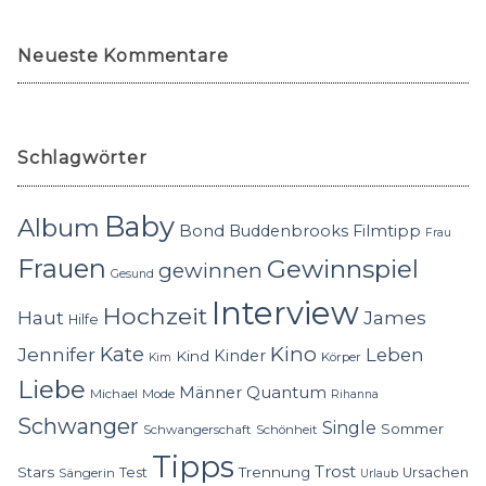
Neueste Kommentare
Schlagwörter
Baby
Album
Bond
Buddenbrooks
Filmtipp
Frau
Frauen
Gewinnspiel
gewinnen
Gesund
Interview
Hochzeit
Haut
James
Hilfe
Kino
Jennifer
Kate
Leben
Kinder
Kind
Körper
Kim
Liebe
Quantum
Männer
Michael
Mode
Rihanna
Schwanger
Single
Sommer
Schwangerschaft
Schönheit
Tipps
Trost
Stars
Trennung
Test
Ursachen
Sängerin
Urlaub