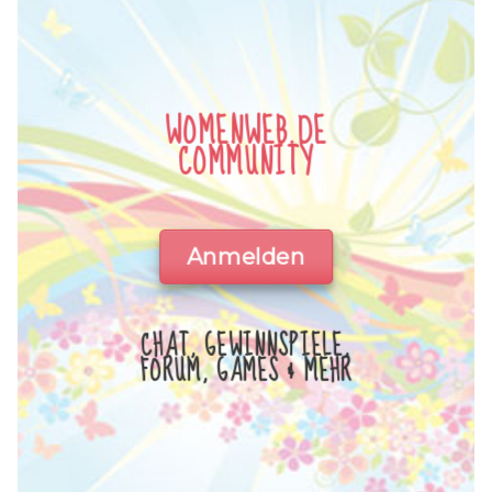
WOMENWEB.DE
COMMUNITY
Anmelden
CHAT, GEWINNSPIELE,
FORUM, GAMES & MEHR