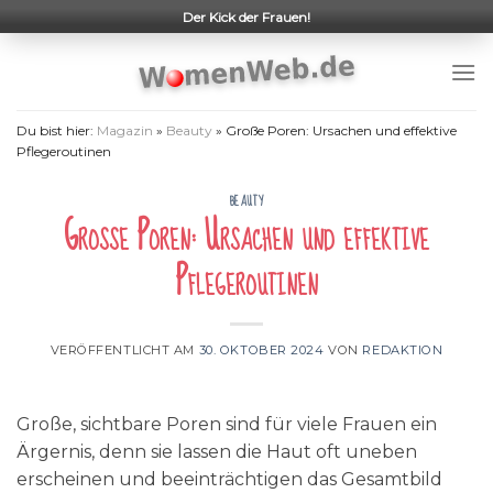
Skip
Der Kick der Frauen!
to
content
Du bist hier:
Magazin
»
Beauty
»
Große Poren: Ursachen und effektive
Pflegeroutinen
BEAUTY
Große Poren: Ursachen und effektive
Pflegeroutinen
VERÖFFENTLICHT AM
30. OKTOBER 2024
VON
REDAKTION
Große, sichtbare Poren sind für viele Frauen ein
Ärgernis, denn sie lassen die Haut oft uneben
erscheinen und beeinträchtigen das Gesamtbild