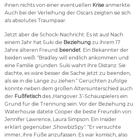
ihnen nichts von einer eventuellen
Krise
anmerkte.
Auch bei der Verleihung der Oscars zeigten sie sich
als absolutes Traumpaar.
Jetzt aber die Schock-Nachricht: Es ist aus! Nach
einem Jahr hat Suki die
Beziehung
zu ihrem 17
Jahre älteren Freund
beendet
. Ein Bekannter der
beiden weiß: “Bradley will endlich ankommen und
eine Familie gründen. Suki wahrt ihre Distanz. Sie
dachte, es wäre besser die Sache jetzt zu beenden,
als sie in die Länge zu ziehen.“ Gerüchten zufolge
könnte neben dem großen Altersunterschied auch
der
Fußfetisch
des ‚Hangover 3‘-Schauspielers ein
Grund für die Trennung sein. Vor der Beziehung zu
Waterhouse datete Cooper die beste Freundin von
Jennifer Lawrence, Laura Simpson. Ein Insider
erklärt gegenüber ‚ShowbizSpy‘: “Er versuchte
immer, ihre Füße anzufassen. Es war komisch, also