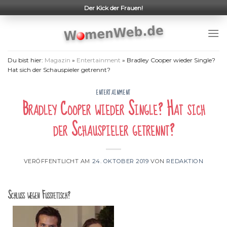
Skip
Der Kick der Frauen!
to
content
Du bist hier:
Magazin
»
Entertainment
»
Bradley Cooper wieder Single?
Hat sich der Schauspieler getrennt?
ENTERTAINMENT
Bradley Cooper wieder Single? Hat sich
der Schauspieler getrennt?
VERÖFFENTLICHT AM
24. OKTOBER 2019
VON
REDAKTION
Schluss wegen Fußfetisch?