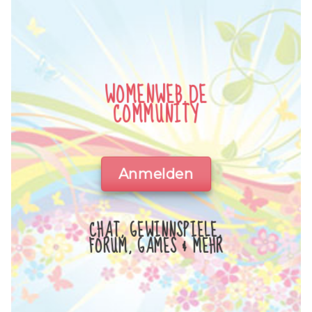
WOMENWEB.DE
COMMUNITY
Anmelden
CHAT, GEWINNSPIELE,
FORUM, GAMES & MEHR