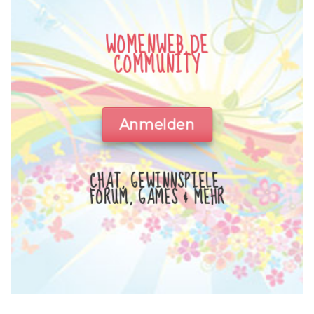
WOMENWEB.DE
COMMUNITY
Anmelden
CHAT, GEWINNSPIELE,
FORUM, GAMES & MEHR