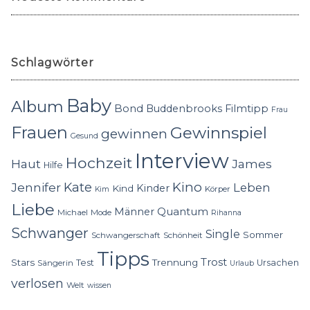
Schlagwörter
Baby
Album
Bond
Buddenbrooks
Filmtipp
Frau
Frauen
Gewinnspiel
gewinnen
Gesund
Interview
Hochzeit
Haut
James
Hilfe
Kino
Jennifer
Kate
Leben
Kinder
Kind
Körper
Kim
Liebe
Quantum
Männer
Michael
Mode
Rihanna
Schwanger
Single
Sommer
Schwangerschaft
Schönheit
Tipps
Trost
Stars
Trennung
Test
Ursachen
Sängerin
Urlaub
verlosen
Welt
wissen