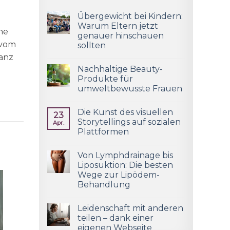
Übergewicht bei Kindern:
Warum Eltern jetzt
he
genauer hinschauen
 vom
sollten
ganz
Nachhaltige Beauty-
Produkte für
umweltbewusste Frauen
Die Kunst des visuellen
23
Storytellings auf sozialen
Apr.
Plattformen
Von Lymphdrainage bis
Liposuktion: Die besten
Wege zur Lipödem-
Behandlung
Leidenschaft mit anderen
teilen – dank einer
eigenen Webseite