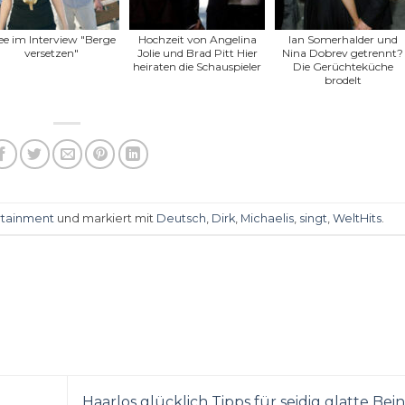
ee im Interview "Berge
Hochzeit von Angelina
Ian Somerhalder und
versetzen"
Jolie und Brad Pitt Hier
Nina Dobrev getrennt?
heiraten die Schauspieler
Die Gerüchteküche
brodelt
rtainment
und markiert mit
Deutsch
,
Dirk
,
Michaelis
,
singt
,
WeltHits
.
Haarlos glücklich Tipps für seidig glatte Bei