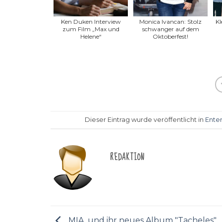
Ken Duken Interview
Monica Ivancan: Stolz
Kl
zum Film „Max und
schwanger auf dem
Helene“
Oktoberfest!
Dieser Eintrag wurde veröffentlicht in
Ente
REDAKTION
MIA. und ihr neues Album "Tacheles"