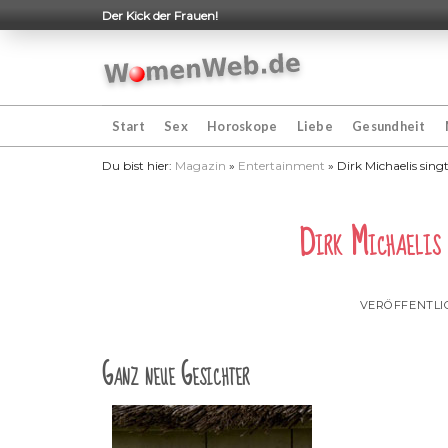
Skip
Der Kick der Frauen!
to
content
Start
Sex
Horoskope
Liebe
Gesundheit
Du bist hier:
Magazin
»
Entertainment
»
Dirk Michaelis sing
Dirk Michaelis 
VERÖFFENTLI
Ganz neue Gesichter