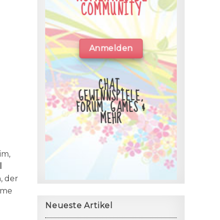
COMMUNITY
Anmelden
CHAT,
GEWINNSPIELE,
FORUM, GAMES &
MEHR
im,
l
, der
Home
Neueste Artikel