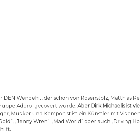
r DEN Wendehit, der schon von Rosenstolz, Matthias Re
k-Gruppe Adoro gecovert wurde.
Aber Dirk Michaelis ist vie
ger, Musiker und Komponist ist ein Künstler mit Visionen
f Gold“, „Jenny Wren“, „Mad World“ oder auch „Driving 
ilft.