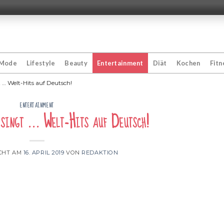
Mode
Lifestyle
Beauty
Entertainment
Diät
Kochen
Fitn
t … Welt-Hits auf Deutsch!
ENTERTAINMENT
singt … Welt-Hits auf Deutsch!
CHT AM
16. APRIL 2019
VON
REDAKTION