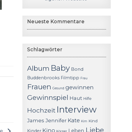
Neueste Kommentare
Schlagwörter
Baby
Album
Bond
Buddenbrooks
Filmtipp
Frau
Frauen
gewinnen
Gesund
Gewinnspiel
Haut
Hilfe
Interview
Hochzeit
James
Jennifer
Kate
Kind
Kim
Liebe
Kino
Leben
Kinder
ne
Körper