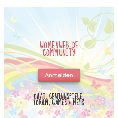
WOMENWEB.DE
COMMUNITY
Anmelden
CHAT, GEWINNSPIELE,
FORUM, GAMES & MEHR