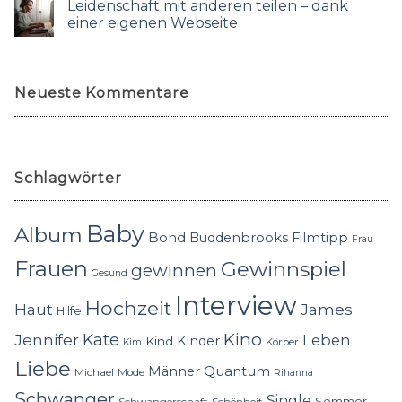
Leidenschaft mit anderen teilen – dank
einer eigenen Webseite
Neueste Kommentare
Schlagwörter
Baby
Album
Bond
Buddenbrooks
Filmtipp
Frau
Frauen
Gewinnspiel
gewinnen
Gesund
Interview
Hochzeit
Haut
James
Hilfe
Kino
Jennifer
Kate
Leben
Kinder
Kind
Körper
Kim
Liebe
Quantum
Männer
Michael
Mode
Rihanna
Schwanger
Single
Sommer