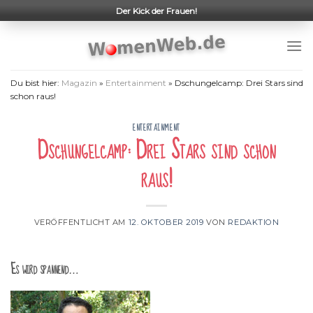
Skip
Der Kick der Frauen!
to
content
Du bist hier:
Magazin
»
Entertainment
»
Dschungelcamp: Drei Stars sind
schon raus!
ENTERTAINMENT
Dschungelcamp: Drei Stars sind schon
raus!
VERÖFFENTLICHT AM
12. OKTOBER 2019
VON
REDAKTION
Es wird spannend…