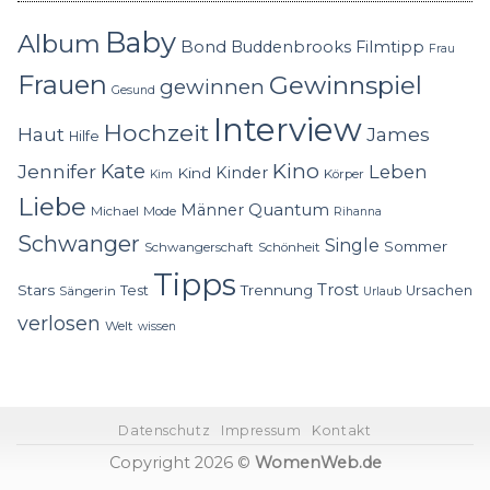
Baby
Album
Bond
Buddenbrooks
Filmtipp
Frau
Frauen
Gewinnspiel
gewinnen
Gesund
Interview
Hochzeit
Haut
James
Hilfe
Kino
Jennifer
Kate
Leben
Kinder
Kind
Körper
Kim
Liebe
Quantum
Männer
Michael
Mode
Rihanna
Schwanger
Single
Sommer
Schwangerschaft
Schönheit
Tipps
Trost
Stars
Trennung
Test
Ursachen
Sängerin
Urlaub
verlosen
Welt
wissen
Datenschutz
Impressum
Kontakt
Copyright 2026 ©
WomenWeb.de