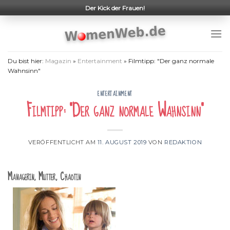
Skip
Der Kick der Frauen!
to
content
Du bist hier:
Magazin
»
Entertainment
»
Filmtipp: "Der ganz normale
Wahnsinn"
ENTERTAINMENT
Filmtipp: "Der ganz normale Wahnsinn"
VERÖFFENTLICHT AM
11. AUGUST 2019
VON
REDAKTION
Managerin, Mutter, Chaotin