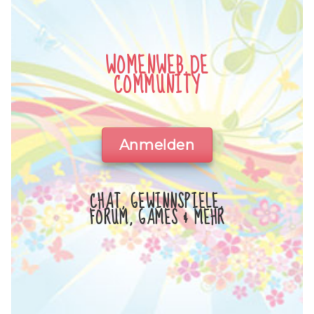
WOMENWEB.DE
COMMUNITY
Anmelden
CHAT, GEWINNSPIELE,
FORUM, GAMES & MEHR