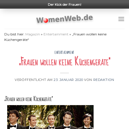
Skip
Der Kick der Frauen!
to
content
Du bist hier:
Magazin
»
Entertainment
»
„Frauen wollen keine
Küchengeräte“
ENTERTAINMENT
„Frauen wollen keine Küchengeräte“
VERÖFFENTLICHT AM
23. JANUAR 2020
VON
REDAKTION
„Frauen wollen keine Küchengeräte“