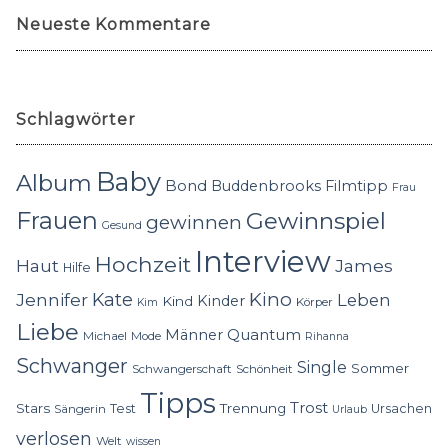
Neueste Kommentare
Schlagwörter
Baby
Album
Bond
Buddenbrooks
Filmtipp
Frau
Frauen
Gewinnspiel
gewinnen
Gesund
Interview
Hochzeit
Haut
James
Hilfe
Kino
Jennifer
Kate
Leben
Kinder
Kind
Körper
Kim
Liebe
Quantum
Männer
Michael
Mode
Rihanna
Schwanger
Single
Sommer
Schwangerschaft
Schönheit
Tipps
Trost
Stars
Trennung
Test
Ursachen
Sängerin
Urlaub
verlosen
Welt
wissen