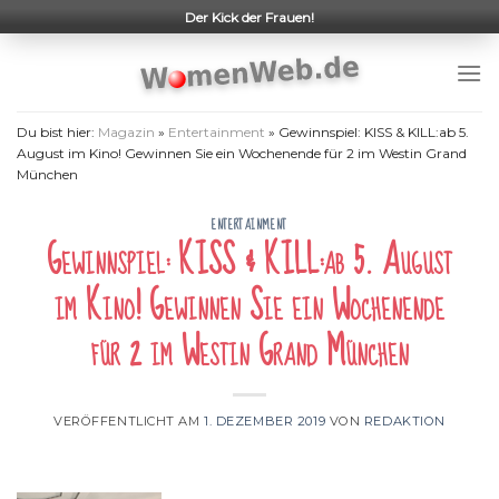
Skip
Der Kick der Frauen!
to
content
Du bist hier:
Magazin
»
Entertainment
»
Gewinnspiel: KISS & KILL:ab 5.
August im Kino! Gewinnen Sie ein Wochenende für 2 im Westin Grand
München
ENTERTAINMENT
Gewinnspiel: KISS & KILL:ab 5. August
im Kino! Gewinnen Sie ein Wochenende
für 2 im Westin Grand München
VERÖFFENTLICHT AM
1. DEZEMBER 2019
VON
REDAKTION