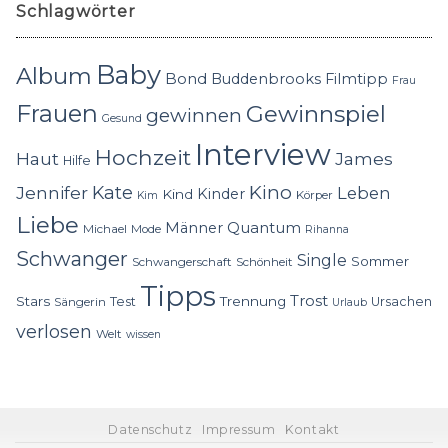
Schlagwörter
Baby
Album
Bond
Buddenbrooks
Filmtipp
Frau
Frauen
Gewinnspiel
gewinnen
Gesund
Interview
Hochzeit
Haut
James
Hilfe
Kino
Jennifer
Kate
Leben
Kinder
Kind
Körper
Kim
Liebe
Quantum
Männer
Michael
Mode
Rihanna
Schwanger
Single
Sommer
Schwangerschaft
Schönheit
Tipps
Trost
Stars
Trennung
Test
Ursachen
Sängerin
Urlaub
verlosen
Welt
wissen
Datenschutz
Impressum
Kontakt