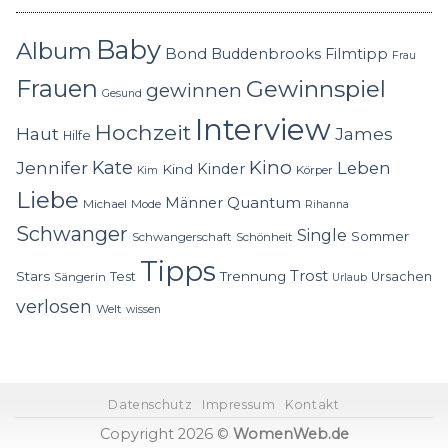
Baby
Album
Bond
Buddenbrooks
Filmtipp
Frau
Frauen
Gewinnspiel
gewinnen
Gesund
Interview
Hochzeit
Haut
James
Hilfe
Kino
Jennifer
Kate
Leben
Kinder
Kind
Körper
Kim
Liebe
Quantum
Männer
Michael
Mode
Rihanna
Schwanger
Single
Sommer
Schwangerschaft
Schönheit
Tipps
Trost
Stars
Trennung
Test
Ursachen
Sängerin
Urlaub
verlosen
Welt
wissen
Datenschutz
Impressum
Kontakt
Copyright 2026 ©
WomenWeb.de