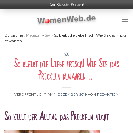
Skip
Der Kick der Frauen!
to
content
Du bist hier:
Magazin
»
Sex
»
So bleibt die Liebe frisch! Wie Sie das Prickeln
bewahren …
SEX
So bleibt die Liebe frisch! Wie Sie das
Prickeln bewahren …
VERÖFFENTLICHT AM
1. DEZEMBER 2019
VON
REDAKTION
So killt der Alltag das Prickeln nicht