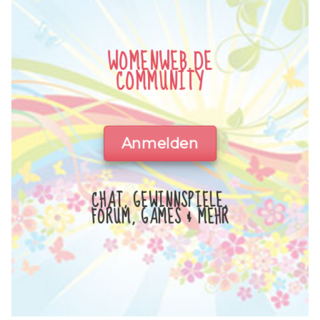
WOMENWEB.DE
COMMUNITY
Anmelden
CHAT, GEWINNSPIELE,
FORUM, GAMES & MEHR