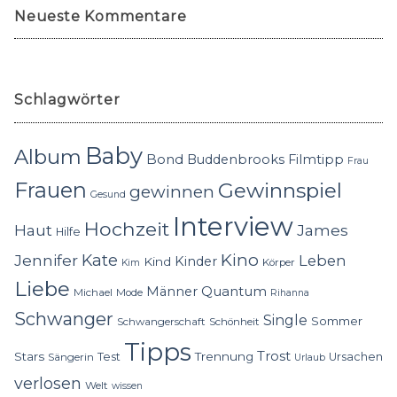
Neueste Kommentare
Schlagwörter
Baby
Album
Bond
Buddenbrooks
Filmtipp
Frau
Frauen
Gewinnspiel
gewinnen
Gesund
Interview
Hochzeit
Haut
James
Hilfe
Kino
Jennifer
Kate
Leben
Kinder
Kind
Körper
Kim
Liebe
Quantum
Männer
Michael
Mode
Rihanna
Schwanger
Single
Sommer
Schwangerschaft
Schönheit
Tipps
Trost
Stars
Trennung
Test
Ursachen
Sängerin
Urlaub
verlosen
Welt
wissen