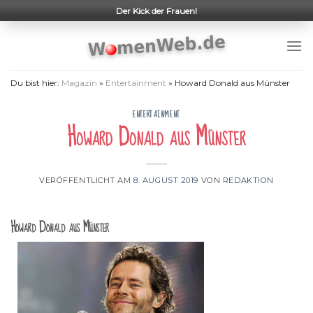
Skip
Der Kick der Frauen!
to
content
Du bist hier:
Magazin
»
Entertainment
»
Howard Donald aus Münster
ENTERTAINMENT
Howard Donald aus Münster
VERÖFFENTLICHT AM
8. AUGUST 2019
VON
REDAKTION
Howard Donald aus Münster