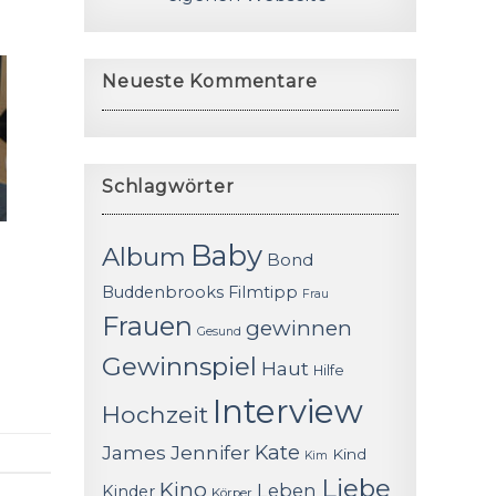
Neueste Kommentare
Schlagwörter
Baby
Album
Bond
Buddenbrooks
Filmtipp
Frau
Frauen
gewinnen
Gesund
Gewinnspiel
Haut
Hilfe
Interview
Hochzeit
James
Jennifer
Kate
.
Kind
Kim
Liebe
Kino
Leben
Kinder
Körper