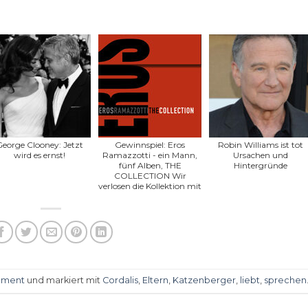
eorge Clooney: Jetzt
Gewinnspiel: Eros
Robin Williams ist tot
wird es ernst!
Ramazzotti - ein Mann,
Ursachen und
fünf Alben, THE
Hintergründe
COLLECTION Wir
verlosen die Kollektion mit
...
nment
und markiert mit
Cordalis
,
Eltern
,
Katzenberger
,
liebt
,
sprechen