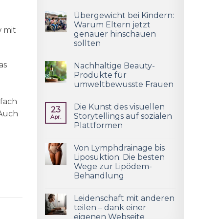
Übergewicht bei Kindern:
Warum Eltern jetzt
 mit
genauer hinschauen
sollten
as
Nachhaltige Beauty-
Produkte für
umweltbewusste Frauen
nfach
Die Kunst des visuellen
23
 Auch
Storytellings auf sozialen
Apr.
Plattformen
Von Lymphdrainage bis
Liposuktion: Die besten
Wege zur Lipödem-
Behandlung
Leidenschaft mit anderen
teilen – dank einer
eigenen Webseite