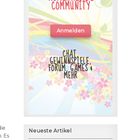
COMMUNITY
Anmelden
CHAT,
GEWINNSPIELE,
FORUM, GAMES &
MEHR
die
Neueste Artikel
. Es