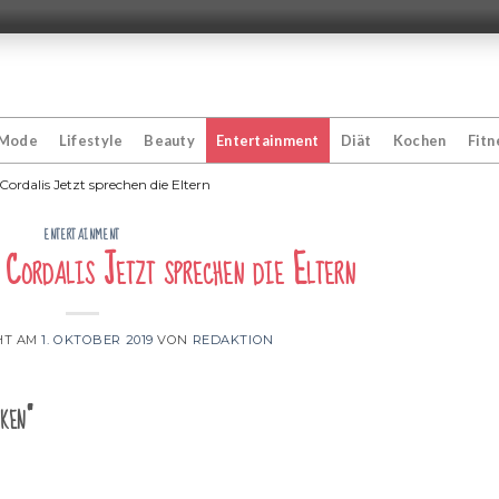
Mode
Lifestyle
Beauty
Entertainment
Diät
Kochen
Fitn
Cordalis Jetzt sprechen die Eltern
ENTERTAINMENT
 Cordalis Jetzt sprechen die Eltern
HT AM
1. OKTOBER 2019
VON
REDAKTION
ken“