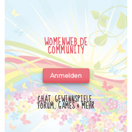
WOMENWEB.DE
COMMUNITY
Anmelden
CHAT, GEWINNSPIELE,
FORUM, GAMES & MEHR