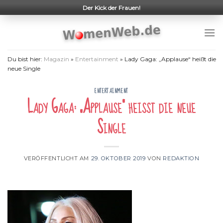
Skip
Der Kick der Frauen!
to
content
Du bist hier:
Magazin
»
Entertainment
»
Lady Gaga: „Applause“ heißt die
neue Single
ENTERTAINMENT
Lady Gaga: „Applause“ heißt die neue
Single
VERÖFFENTLICHT AM
29. OKTOBER 2019
VON
REDAKTION