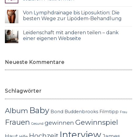
Von Lymphdrainage bis Liposuktion: Die
besten Wege zur Lipödem-Behandlung
Leidenschaft mit anderen teilen – dank
einer eigenen Webseite
Neueste Kommentare
Schlagwörter
Baby
Album
Bond
Buddenbrooks
Filmtipp
Frau
Frauen
Gewinnspiel
gewinnen
Gesund
Interview
Hochzeit
Haut
James
Hilfe