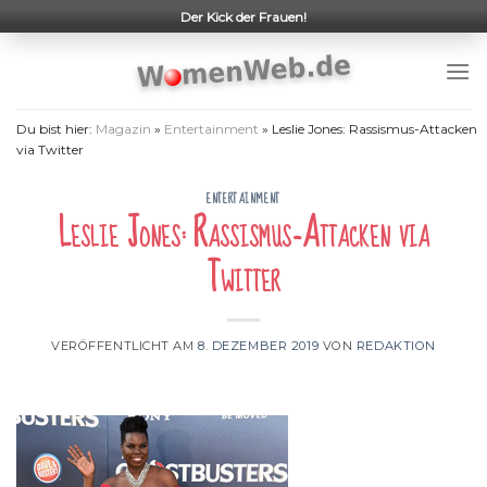
Skip
Der Kick der Frauen!
to
content
Du bist hier:
Magazin
»
Entertainment
»
Leslie Jones: Rassismus-Attacken
via Twitter
ENTERTAINMENT
Leslie Jones: Rassismus-Attacken via
Twitter
VERÖFFENTLICHT AM
8. DEZEMBER 2019
VON
REDAKTION