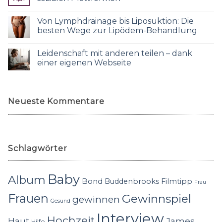
Von Lymphdrainage bis Liposuktion: Die
besten Wege zur Lipödem-Behandlung
Leidenschaft mit anderen teilen – dank
einer eigenen Webseite
Neueste Kommentare
Schlagwörter
Baby
Album
Bond
Buddenbrooks
Filmtipp
Frau
Frauen
Gewinnspiel
gewinnen
Gesund
Interview
Hochzeit
Haut
James
Hilfe