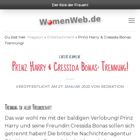
Skip
Der Kick der Frauen!
to
content
Du bist hier:
Magazin
»
Entertainment
»
Prinz Harry & Cressida Bonas:
Trennung!
ENTERTAINMENT
Prinz Harry & Cressida Bonas: Trennung!
VERÖFFENTLICHT AM
27. JANUAR 2020
VON
REDAKTION
Trennung in aller Freundschaft
Das war wohl nix mit der baldigen Verlobung! Prinz
Harry und seine Freundin Cressida Bonas sollen sich
getrennt haben! Die britische Nachrichtenagentur