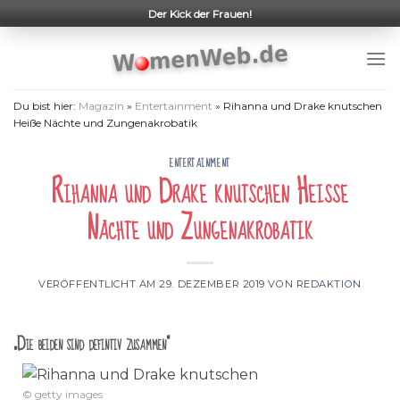
Skip
Der Kick der Frauen!
to
content
Du bist hier:
Magazin
»
Entertainment
»
Rihanna und Drake knutschen
Heiße Nächte und Zungenakrobatik
ENTERTAINMENT
Rihanna und Drake knutschen Heiße
Nächte und Zungenakrobatik
VERÖFFENTLICHT AM
29. DEZEMBER 2019
VON
REDAKTION
„Die beiden sind defintiv zusammen“
© getty images