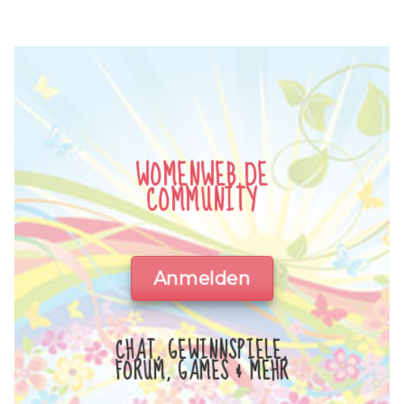
WOMENWEB.DE
COMMUNITY
Anmelden
CHAT, GEWINNSPIELE,
FORUM, GAMES & MEHR