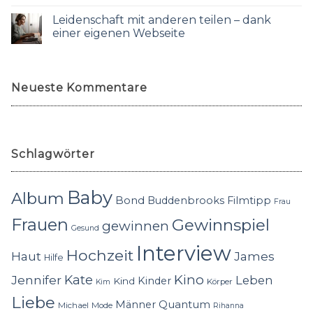
Leidenschaft mit anderen teilen – dank
einer eigenen Webseite
Neueste Kommentare
Schlagwörter
Baby
Album
Bond
Buddenbrooks
Filmtipp
Frau
Frauen
Gewinnspiel
gewinnen
Gesund
Interview
Hochzeit
Haut
James
Hilfe
Kino
Jennifer
Kate
Leben
Kinder
Kind
Körper
Kim
Liebe
Quantum
Männer
Michael
Mode
Rihanna