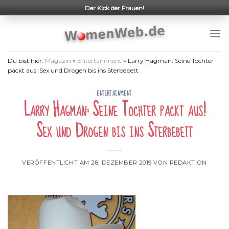
Skip
Der Kick der Frauen!
to
content
Du bist hier:
Magazin
»
Entertainment
»
Larry Hagman: Seine Tochter
packt aus! Sex und Drogen bis ins Sterbebett
ENTERTAINMENT
Larry Hagman: Seine Tochter packt aus!
Sex und Drogen bis ins Sterbebett
VERÖFFENTLICHT AM
28. DEZEMBER 2019
VON
REDAKTION