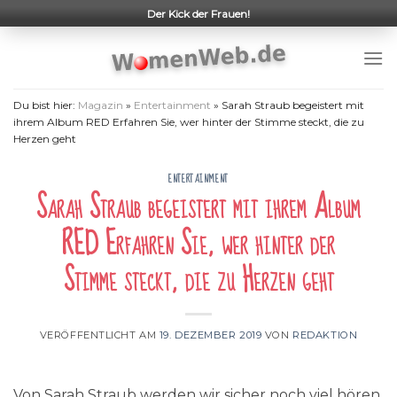
Skip
Der Kick der Frauen!
to
content
Du bist hier:
Magazin
»
Entertainment
»
Sarah Straub begeistert mit
ihrem Album RED Erfahren Sie, wer hinter der Stimme steckt, die zu
Herzen geht
ENTERTAINMENT
Sarah Straub begeistert mit ihrem Album
RED Erfahren Sie, wer hinter der
Stimme steckt, die zu Herzen geht
VERÖFFENTLICHT AM
19. DEZEMBER 2019
VON
REDAKTION
Von Sarah Straub werden wir sicher noch viel hören.