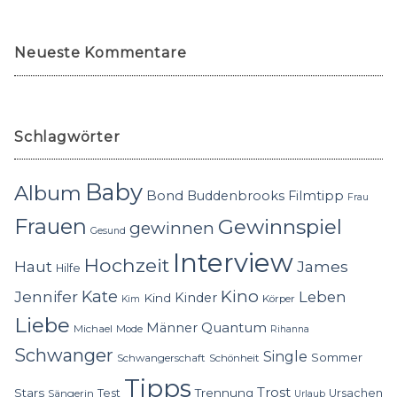
Neueste Kommentare
Schlagwörter
Baby
Album
Bond
Buddenbrooks
Filmtipp
Frau
Frauen
Gewinnspiel
gewinnen
Gesund
Interview
Hochzeit
Haut
James
Hilfe
Kino
Jennifer
Kate
Leben
Kinder
Kind
Körper
Kim
Liebe
Quantum
Männer
Michael
Mode
Rihanna
Schwanger
Single
Sommer
Schwangerschaft
Schönheit
Tipps
Trost
Stars
Trennung
Test
Ursachen
Sängerin
Urlaub