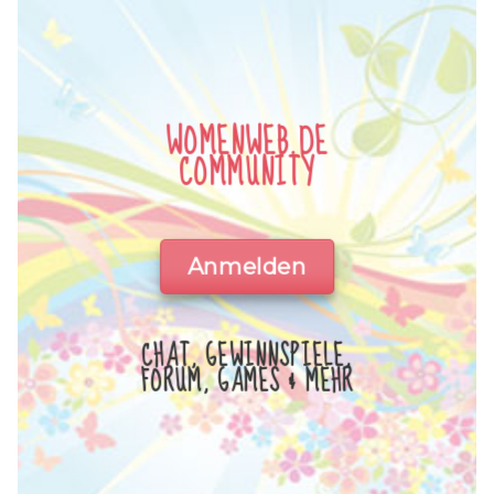
WOMENWEB.DE
COMMUNITY
Anmelden
CHAT, GEWINNSPIELE,
FORUM, GAMES & MEHR