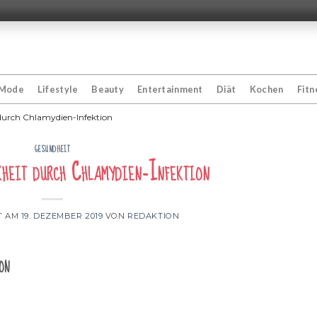
Mode
Lifestyle
Beauty
Entertainment
Diät
Kochen
Fitn
durch Chlamydien-Infektion
GESUNDHEIT
kheit durch Chlamydien-Infektion
T AM
19. DEZEMBER 2019
VON
REDAKTION
on