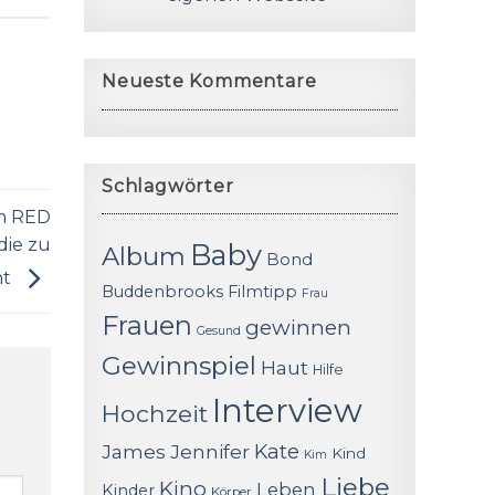
Neueste Kommentare
Schlagwörter
um RED
die zu
Baby
Album
Bond
ht
Buddenbrooks
Filmtipp
Frau
Frauen
gewinnen
Gesund
Gewinnspiel
Haut
Hilfe
Interview
Hochzeit
James
Jennifer
Kate
Kind
Kim
Liebe
Kino
Leben
Kinder
Körper