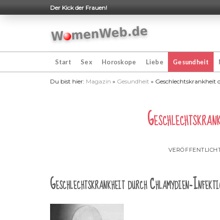
Skip
Der Kick der Frauen!
to
content
Start
Sex
Horoskope
Liebe
Gesundheit
Du bist hier:
Magazin
»
Gesundheit
»
Geschlechtskrankheit 
Geschlechtskran
VERÖFFENTLICH
Geschlechtskrankheit durch Chlamydien-Infekti