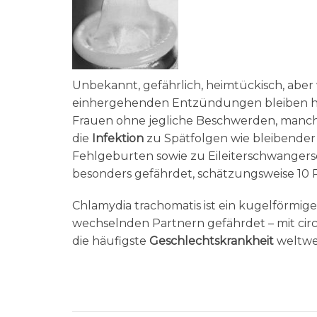
Unbekannt, gefährlich, heimtückisch, aber 
einhergehenden Entzündungen bleiben häuf
Frauen ohne jegliche Beschwerden, manchm
die
Infektion
zu Spätfolgen wie bleibende
Fehlgeburten sowie zu Eileiterschwangersc
besonders gefährdet, schätzungsweise 10 Pr
Chlamydia trachomatis ist ein kugelförmig
wechselnden Partnern gefährdet – mit circ
die häufigste
Geschlechtskrankheit
weltwei