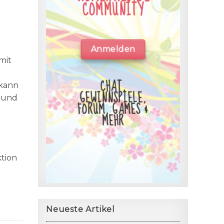
COMMUNITY
Anmelden
mit
CHAT,
 kann
GEWINNSPIELE,
- und
FORUM, GAMES &
MEHR
ktion
Neueste Artikel